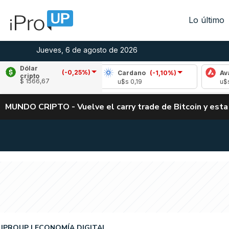
Lo último
Jueves, 6 de agosto de 2026
Dólar
(-0,25%)
(-2,03%)
Cardano
(-1,10%)
Avalanche
(0
cripto
$ 1566,67
04
u$s 0,19
u$s 6,66
MUNDO CRIPTO - Vuelve el carry trade de Bitcoin y esta
IPROUP
ECONOMÍA DIGITAL