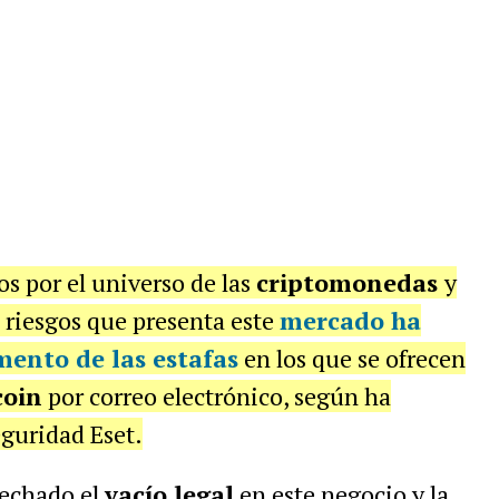
os por el universo de las
criptomonedas
y
 riesgos que presenta este
mercado ha
ento de las estafas
en los que se ofrecen
coin
por correo electrónico, según ha
eguridad Eset.
vechado el
vacío legal
en este negocio y la