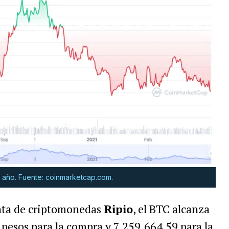
mo año. Fuente: coinmarketcap.com.
enta de criptomonedas
Ripio
, el BTC alcanza
 pesos para la compra y 7.259.664,59 para la