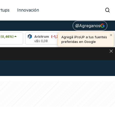
rtups
Innovación
Agreganos
library_add
×
Arbitrum
(-1,39%)
Bitcoin
(0,71%)
Agregá iProUP a tus fuentes
u$s 0,08
u$s 64.576,00
preferidas en Google
DE DE BITCOIN Y ESTA SEÑAL DEFINE LOS PRECIOS DE AG