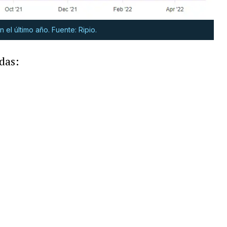
 el último año. Fuente: Ripio.
das: