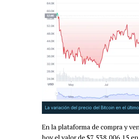
La variación del precio del Bitcoin en el últi
En la plataforma de compra y v
hoy el valor de $7.538.006,15 en