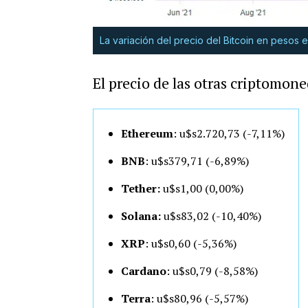
La variación del precio del Bitcoin en pesos en
El precio de las otras criptomone
Ethereum
: u$s2.720,73 (-7,11%)
BNB
: u$s379,71 (-6,89%)
Tether:
u$s1,00 (0,00%)
Solana:
u$s83,02 (-10,40%)
XRP
: u$s0,60 (-5,36%)
Cardano
: u$s0,79 (-8,58%)
Terra
: u$s80,96 (-5,57%)