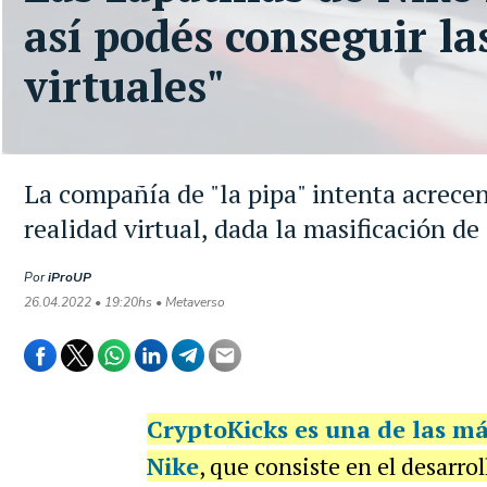
así podés conseguir la
virtuales"
La compañía de "la pipa" intenta acrece
realidad virtual, dada la masificación de
Por
iProUP
26.04.2022 • 19:20hs • Metaverso
CryptoKicks
es una de las má
Nike
, que consiste en el desarro