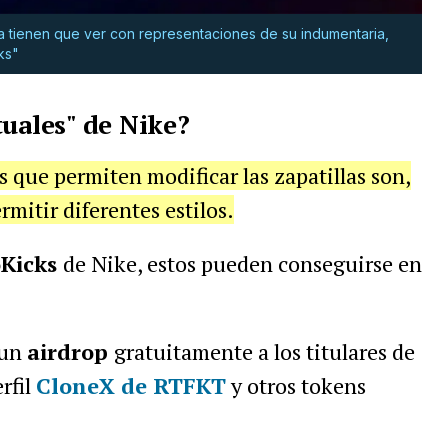
a tienen que ver con representaciones de su indumentaria,
ks"
tuales" de Nike?
s que permiten modificar las zapatillas son,
rmitir diferentes estilos.
oKicks
de Nike, estos pueden conseguirse en
 un
airdrop
gratuitamente a los titulares de
rfil
CloneX de RTFKT
y otros tokens