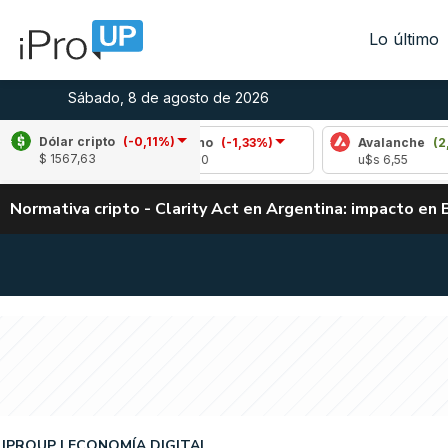
Lo último
Sábado, 8 de agosto de 2026
Dólar cripto
(-0,11%)
Cardano
(-1,33%)
Avalanche
(2,06%)
$ 1567,63
u$s 0,20
u$s 6,55
Normativa cripto - Clarity Act en Argentina: impacto en 
IPROUP
ECONOMÍA DIGITAL