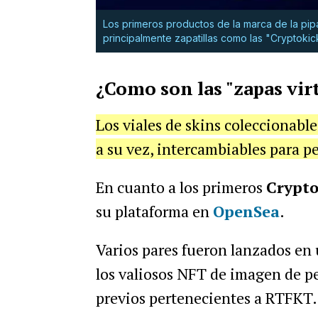
Los primeros productos de la marca de la pip
principalmente zapatillas como las "Cryptokic
¿Como son las "zapas vir
Los viales de skins coleccionable
a su vez, intercambiables para pe
En cuanto a los primeros
Crypt
su plataforma en
OpenSea
.
Varios pares fueron lanzados en
los valiosos NFT de imagen de pe
previos pertenecientes a RTFKT.