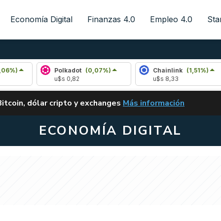
Economía Digital
Finanzas 4.0
Empleo 4.0
Sta
Polkadot
(0,07%)
Chainlink
(1,51%)
A
u$s 0,82
u$s 8,33
u
ALERTA
Bitcoin, dólar cripto y exchanges
Más información
CLARITY ACT EN ARGENTI
ECONOMÍA DIGITAL