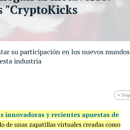
s "CryptoKicks
ntar su participación en los nuevos mundos
 esta industria
+ Seg
s innovadoras y recientes apuestas de
llo de unas zapatillas virtuales creadas como