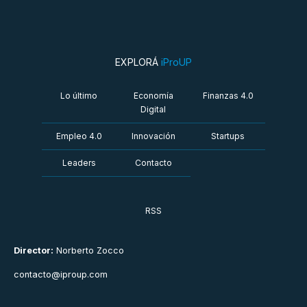
EXPLORÁ
iProUP
Lo último
Economía
Finanzas 4.0
Digital
Empleo 4.0
Innovación
Startups
Leaders
Contacto
RSS
Director:
Norberto Zocco
contacto@iproup.com