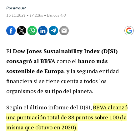
Por
iProUP
15.11.2021 • 17:21hs • Bancos 4.0
El
Dow Jones Sustainability Index (DJSI)
consagró al BBVA
como el
banco más
sostenible de Europa
, y la segunda entidad
financiera si se tiene cuenta a todos los
organismos de su tipo del planeta.
Según el último informe del DJSI,
BBVA alcanzó
una puntuación total de 88 puntos sobre 100 (la
misma que obtuvo en 2020).