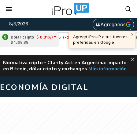
8/8/2026
Agreganos
library_add
Dólar cripto
(-0,31%)
)
Cardano
(-0,29%)
Avalanche
(1,68%)
$ 1568,88
u$s 0,20
u$s 6,55
ALERTA
Normativa cripto - Clarity Act en Argentina: impacto
en Bitcoin, dólar cripto y exchanges
Más información
CLARITY ACT EN AR
ECONOMÍA DIGITAL