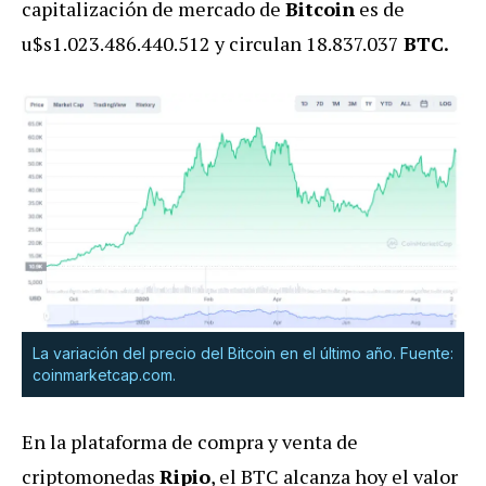
capitalización de mercado de
Bitcoin
es de
u$s1.
023.486.440.512
y circulan
18.837.037
BTC.
La variación del precio del Bitcoin en el último año. Fuente:
coinmarketcap.com.
En la plataforma de compra y venta de
criptomonedas
Ripio
, el BTC alcanza hoy el valor