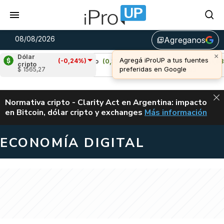
08/08/2026
Agreganos
library_add
Dólar
(-0,24%)
Cardano
(0,33%)
Avalanche
(1,58%)
cripto
$ 1565,27
u$s 0,20
u$s 6,53
ALERTA
Normativa cripto - Clarity Act en Argentina: impacto
en Bitcoin, dólar cripto y exchanges
Más información
CLARITY ACT EN AR
ECONOMÍA DIGITAL