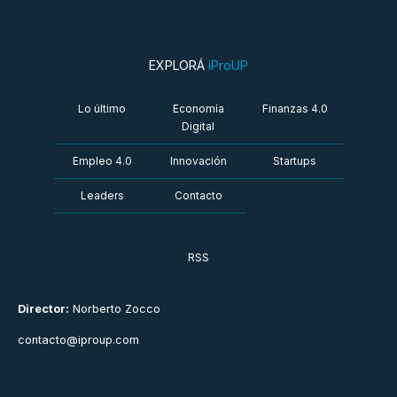
EXPLORÁ
iProUP
Lo último
Economía
Finanzas 4.0
Digital
Empleo 4.0
Innovación
Startups
Leaders
Contacto
RSS
Director:
Norberto Zocco
contacto@iproup.com