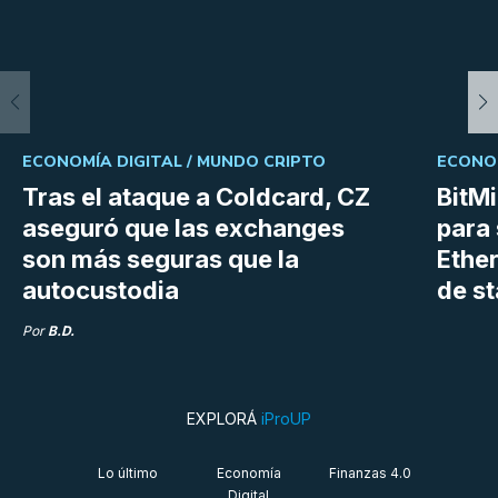
ECONOMÍA DIGITAL /
MUNDO CRIPTO
ECONOM
Tras el ataque a Coldcard, CZ
BitM
aseguró que las exchanges
para 
son más seguras que la
Ethe
autocustodia
de s
Por
B.D.
EXPLORÁ
iProUP
Lo último
Economía
Finanzas 4.0
Digital