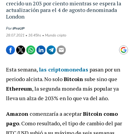
crecido un 203 por ciento mientras se espera la
actualización para el 4 de agosto denominada
London
Por
iProUP
28.07.2021 • 16:45hs • Mundo cripto
Esta semana,
las
criptomonedas
pasan por un
periodo alcista. No solo
Bitcoin
sube sino que
Ethereum
, la segunda moneda más popular ya
lleva un alza de 203% en lo que va del año.
Amazon
comenzaría a aceptar
Bitcoin como
pago
. Como resultado, el tipo de cambio del par
BTC/USD subió a su máximo de seis semanas