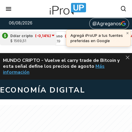
06/08/2026
Agreganos
library_add
×
Agregá iProUP a tus fuentes
Dólar cripto
(-0,14%)
98%)
Cardano
(-2,10%)
Avalanche
(-4,06%
preferidas en Google
$ 1569,51
u$s 0,19
u$s 6,45
ALERTA
MUNDO CRIPTO - Vuelve el carry trade de Bitcoin y
esta señal define los precios de agosto
Más
VUELVE EL CAR
información
ECONOMÍA DIGITAL