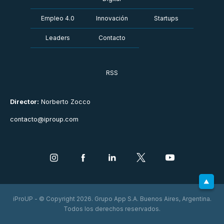
Empleo 4.0
Innovación
Startups
Leaders
Contacto
RSS
Director:
Norberto Zocco
contacto@iproup.com
iProUP - © Copyright 2026. Grupo App S.A. Buenos Aires, Argentina.
Todos los derechos reservados.