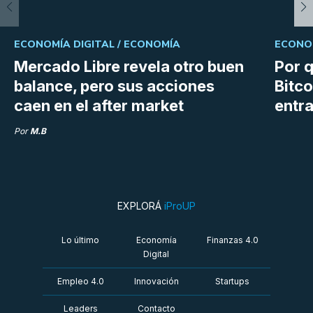
ECONOMÍA DIGITAL /
ECONOMÍA
ECONOM
Mercado Libre revela otro buen
Por q
balance, pero sus acciones
Bitco
caen en el after market
entra
Por
M.B
EXPLORÁ
iProUP
Lo último
Economía
Finanzas 4.0
Digital
Empleo 4.0
Innovación
Startups
Leaders
Contacto