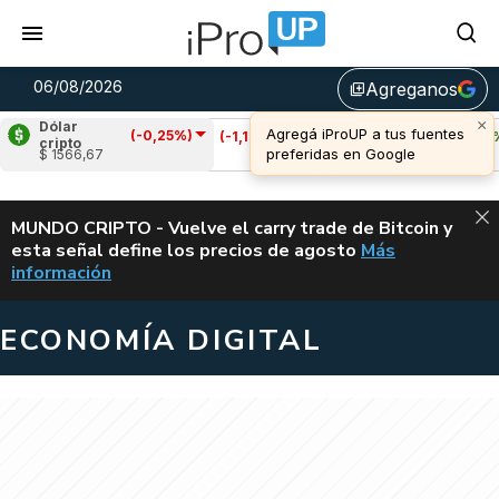
06/08/2026
Agreganos
library_add
Dólar
(-0,25%)
Cardano
(-1,10%)
Avalanche
(0,74%)
cripto
$ 1566,67
u$s 0,19
u$s 6,66
ALERTA
MUNDO CRIPTO - Vuelve el carry trade de Bitcoin y
esta señal define los precios de agosto
Más
VUELVE EL CAR
información
ECONOMÍA DIGITAL