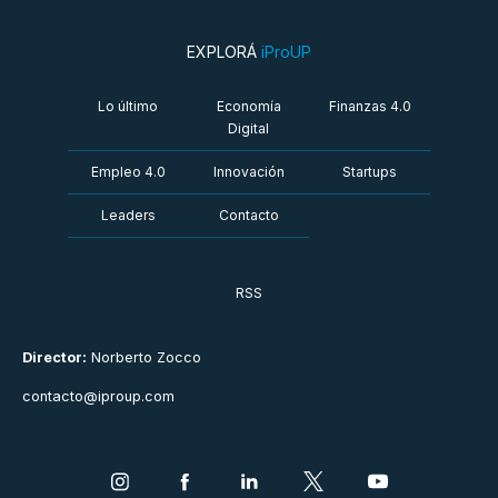
EXPLORÁ
iProUP
Lo último
Economía
Finanzas 4.0
Digital
Empleo 4.0
Innovación
Startups
Leaders
Contacto
RSS
Director:
Norberto Zocco
contacto@iproup.com