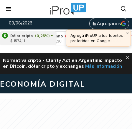
09/08/2026
Agreganos
library_add
×
Agregá iProUP a tus fuentes
Dólar cripto
(0,25%)
2%)
Cardano
(-1,54%)
Avalanche
(-1,46%)
preferidas en Google
$ 1574,11
u$s 0,20
u$s 6,46
ALERTA
Normativa cripto - Clarity Act en Argentina: impacto
en Bitcoin, dólar cripto y exchanges
Más información
CLARITY ACT EN AR
ECONOMÍA DIGITAL