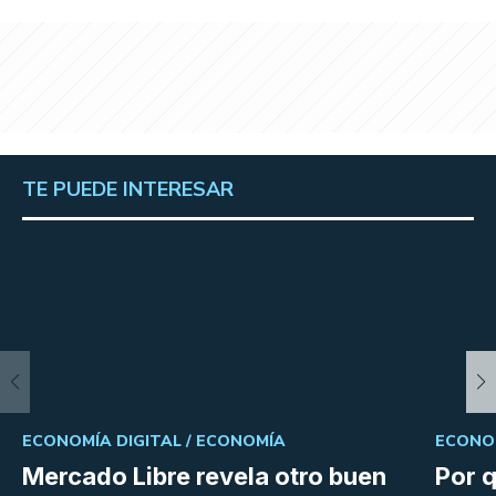
TE PUEDE INTERESAR
ECONOMÍA DIGITAL /
ECONOMÍA
ECONOM
Mercado Libre revela otro buen
Por q