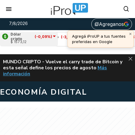
7/8/2026
Agreganos
library_add
Dólar
(-0,09%)
%)
Cardano
(-3,38%)
Avalanche
(-0,47%)
cripto
$ 1573,12
u$s 0,20
u$s 6,44
ALERTA
MUNDO CRIPTO - Vuelve el carry trade de Bitcoin y
esta señal define los precios de agosto
Más
VUELVE EL CAR
información
ECONOMÍA DIGITAL