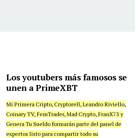
Los youtubers más famosos se
unen a PrimeXBT
Mi Primera Cripto, Cryptorell, Leandro Riviello,
Coinary TV, FemTrader, Mad Crypto, FranX73 y
Genera Tu Sueldo formarán parte del panel de
expertos listo para compartir todo su