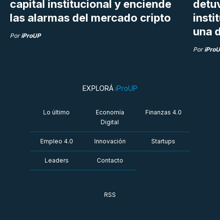
capital institucional y enciende
detu
las alarmas del mercado cripto
insti
una d
Por
iProUP
Por
iPro
EXPLORÁ
iProUP
Lo último
Economía
Finanzas 4.0
Digital
Empleo 4.0
Innovación
Startups
Leaders
Contacto
RSS