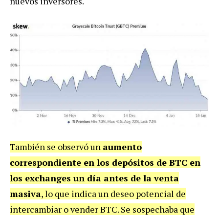
nuevos inversores.
También se observó un
aumento
correspondiente en los depósitos de BTC en
los exchanges un día antes de la venta
masiva
, lo que indica un deseo potencial de
intercambiar o vender BTC. Se sospechaba que