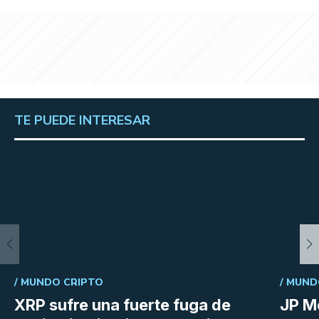
TE PUEDE INTERESAR
/
MUNDO CRIPTO
/
MUND
XRP sufre una fuerte fuga de
JP M