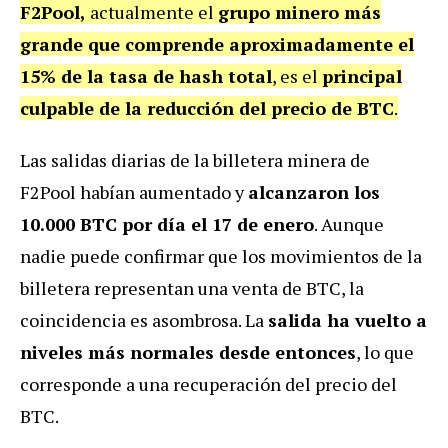
F2Pool,
actualmente el
grupo minero más
grande que comprende aproximadamente el
15% de la tasa de hash total
, es el
principal
culpable de la reducción del precio de BTC
.
Las salidas diarias de la billetera minera de
F2Pool habían aumentado y
alcanzaron los
10.000 BTC por día el 17 de enero
. Aunque
nadie puede confirmar que los movimientos de la
billetera representan una venta de BTC, la
coincidencia es asombrosa. La
salida ha vuelto a
niveles más normales desde entonces
, lo que
corresponde a una recuperación del precio del
BTC.