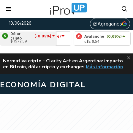
10/08/2026
Agreganos
library_add
Dólar
(-0,03%)
Cardano
(-0,70%)
Avalanche
(0,69%)
Pol
cripto
$ 1572,59
u$s 0,20
u$s 6,54
u$s 
ALERTA
Normativa cripto - Clarity Act en Argentina: impacto
en Bitcoin, dólar cripto y exchanges
Más información
CLARITY ACT EN AR
ECONOMÍA DIGITAL