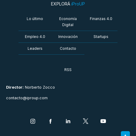
EXPLORÁ
iProUP
Lo último
Economía
Finanzas 4.0
Digital
Empleo 4.0
Innovación
Startups
Leaders
Contacto
RSS
Director:
Norberto Zocco
contacto@iproup.com