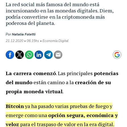
La red social más famosa del mundo está
incursionando en las monedas digitales. Diem,
podría convertirse en la criptomoneda más
poderosa del planeta.
Por
Natalia Foletti
21.12.2020 • 06:15hs • Economía Digital
La carrera comenzó
. Las principales
potencias
del mundo
están camino a la
creación de su
propia moneda virtual
.
Bitcoin
ya ha pasado varias pruebas de fuego y
emerge como una
opción segura, económica y
veloz
para el traspaso de valor en la era digital.