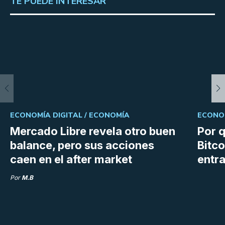
TE PUEDE INTERESAR
ECONOMÍA DIGITAL /
ECONOMÍA
ECONOM
Mercado Libre revela otro buen
Por q
balance, pero sus acciones
Bitco
caen en el after market
entra
Por
M.B