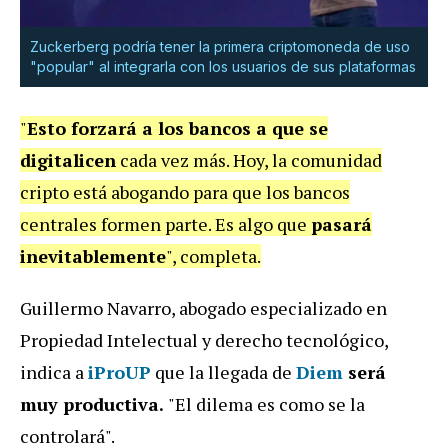
Zuckerberg podría tener la primera criptomoneda de uso
"popular" al integrarla con los usuarios de sus plataformas
"
Esto forzará a los bancos a que se
digitalicen
cada vez más. Hoy, la comunidad
cripto está abogando para que los bancos
centrales formen parte. Es algo que
pasará
inevitablemente
", completa.
Guillermo Navarro, abogado especializado en
Propiedad Intelectual y derecho tecnológico,
indica a
iProUP
que la llegada de
Diem
será
muy productiva.
"El dilema es como se la
controlará".