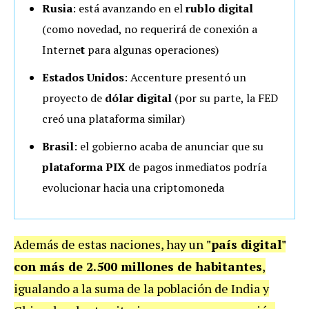
Rusia
: está avanzando en el
rublo digital
(como novedad, no requerirá de conexión a
Interne
t
para algunas operaciones)
Estados
Unidos
: Accenture presentó un
proyecto de
dólar digital
(por su parte, la FED
creó una plataforma similar)
Brasil
: el gobierno acaba de anunciar que su
plataforma PIX
de pagos inmediatos podría
evolucionar hacia una criptomoneda
Además de estas naciones, hay un
"país digital"
con más de 2.500 millones de habitantes
,
igualando a la suma de la población de India y