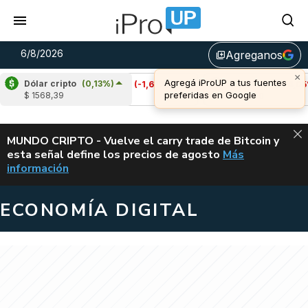
6/8/2026
Agreganos
library_add
Dólar cripto
(0,13%)
Cardano
(-1,61%)
Avalanche
(-4,05%)
$ 1568,39
u$s 0,19
u$s 6,40
ALERTA
MUNDO CRIPTO - Vuelve el carry trade de Bitcoin y
esta señal define los precios de agosto
Más
VUELVE EL CAR
información
ECONOMÍA DIGITAL