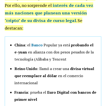
Por ello, no sorprende el
interés de cada vez
más naciones
que planean una
versión
"cripto" de su divisa de curso legal
. Se
destacan:
China
: el
Banco
Popular ya está
probando el
e-yuan
en alianza con dos pesos pesados de la
tecnología (Alibaba y Tencent
Reino Unido
: llamó a crear una
divisa virtual
que reemplace al dólar
en el comercio
internacional
Francia
: prueba el
Euro Digital con bancos de
primer nivel