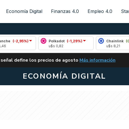
Economía Digital
Finanzas 4.0
Empleo 4.0
Sta
-2,95%)
Polkadot
(-1,29%)
Chainlink
(0,66%)
u$s 0,82
u$s 8,21
ALERTA
 señal define los precios de agosto
Más información
VUELVE EL CARRY TRA
ECONOMÍA DIGITAL