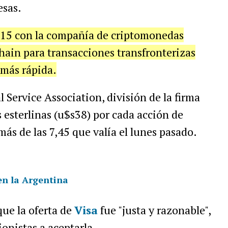
esas.
015 con la compañía de criptomonedas
kchain para transacciones transfronterizas
más rápida.
 Service Association, división de la firma
 esterlinas (u$s38) por cada acción de
más de las 7,45 que valía el lunes pasado.
en la Argentina
ue la oferta de
Visa
fue "justa y razonable",
onistas a aceptarla.