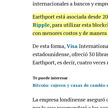
internacionales a bancos y empr
Earthport está asociada desde 2
Ripple
, para utilizar esta bloc
con menores costos y de manera 
De esta forma,
Visa
International
estadounidense, ofreció 30 libras
Earthport, es decir, cuatro veces 
Te puede interesar
Bitcoin: cajeros y casas de cambio 
La empresa londinense aseguró q
por lo que recomendará a los acci