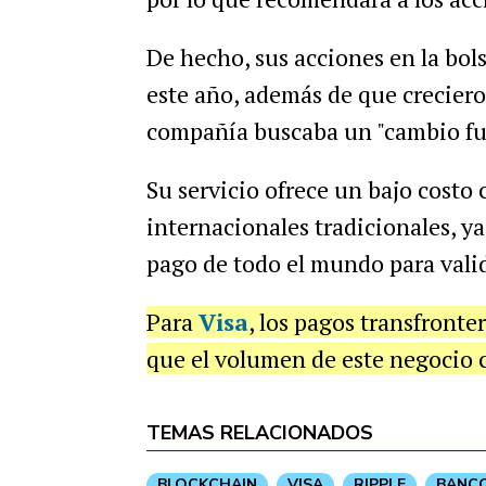
De hecho, sus acciones en la bo
este año, además de que crecieron
compañía buscaba un "cambio fun
Su servicio ofrece un bajo costo 
internacionales tradicionales, ya
pago de todo el mundo para vali
Para
Visa
, los pagos transfronte
que el volumen de este negocio c
TEMAS RELACIONADOS
BLOCKCHAIN
VISA
RIPPLE
BANC