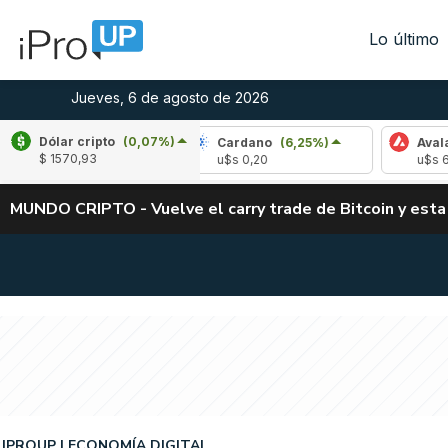
Lo último
Jueves, 6 de agosto de 2026
Dólar cripto
(0,07%)
e
(-2,78%)
Cardano
(6,25%)
Avalanche
(
$ 1570,93
,04
u$s 0,20
u$s 6,46
MUNDO CRIPTO - Vuelve el carry trade de Bitcoin y esta
IPROUP
ECONOMÍA DIGITAL