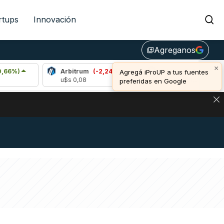
rtups
Innovación
Agreganos
library_add
×
Arbitrum
(-2,24%)
Bitcoin
(-0,59%)
Agregá iProUP a tus fuentes
u$s 0,08
u$s 64.321,00
preferidas en Google
DE DE BITCOIN Y ESTA SEÑAL DEFINE LOS PRECIOS DE AG