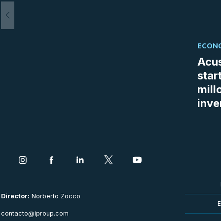
ECONO
Acus
star
mill
inve
Director:
Norberto Zocco
E
contacto@iproup.com