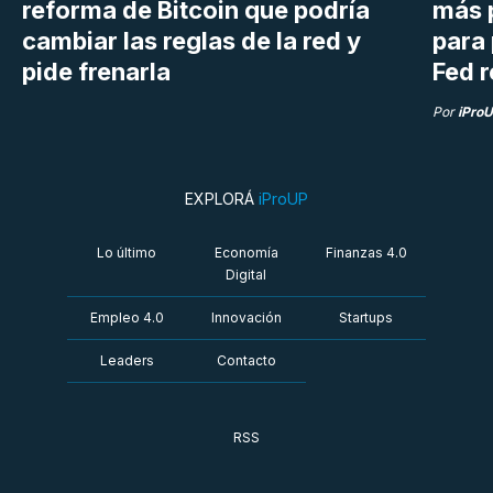
reforma de Bitcoin que podría
más 
cambiar las reglas de la red y
para 
pide frenarla
Fed r
Por
iPro
EXPLORÁ
iProUP
Lo último
Economía
Finanzas 4.0
Digital
Empleo 4.0
Innovación
Startups
Leaders
Contacto
RSS