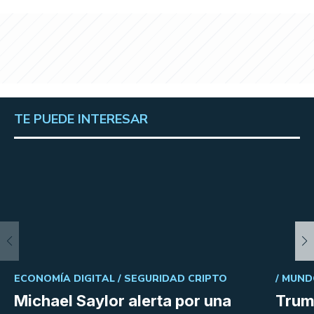
TE PUEDE INTERESAR
ECONOMÍA DIGITAL /
SEGURIDAD CRIPTO
/
MUND
Michael Saylor alerta por una
Trum