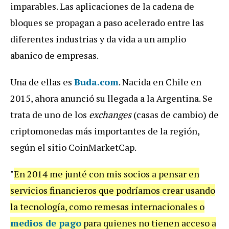
imparables. Las aplicaciones de la cadena de
bloques se propagan a paso acelerado entre las
diferentes industrias y da vida a un amplio
abanico de empresas.
Una de ellas es
Buda.com
. Nacida en Chile en
2015, ahora anunció su llegada a la Argentina. Se
trata de uno de los
exchanges
(casas de cambio) de
criptomonedas más importantes de la región,
según el sitio CoinMarketCap.
"
En 2014 me junté con mis socios a pensar en
servicios financieros que podríamos crear usando
la tecnología, como remesas internacionales o
medios de pago
para quienes no tienen acceso a