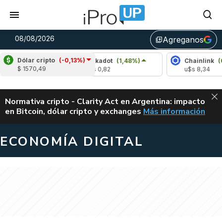
08/08/2026
Agreganos
library_add
Dólar cripto
(-0,13%)
1,82%)
Polkadot
(1,48%)
Chainlink
(0,90%)
$ 1570,49
u$s 0,82
u$s 8,34
ALERTA
Normativa cripto - Clarity Act en Argentina: impacto
en Bitcoin, dólar cripto y exchanges
Más información
CLARITY ACT EN AR
ECONOMÍA DIGITAL