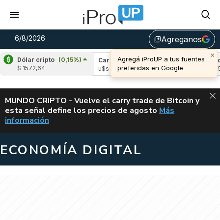
6/8/2026
Agreganos
library_add
×
Agregá iProUP a tus fuentes
Dólar cripto
(0,15%)
ple
(-3,27%)
Cardano
(5,93%)
Avalanche
preferidas en Google
$ 1572,64
1,04
u$s 0,20
u$s 6,45
ALERTA
MUNDO CRIPTO - Vuelve el carry trade de Bitcoin y
esta señal define los precios de agosto
Más
VUELVE EL CAR
información
ECONOMÍA DIGITAL