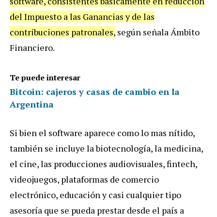
software
,
consistentes
b
á
sicamente
en
reducci
ó
n
del
Impuesto
a
las
Ganancias
y
de
las
contribuciones
patronales
,
seg
ú
n
se
ñ
ala
Á
mbito
Financiero
.
Te puede interesar
Bitcoin: cajeros y casas de cambio en la
Argentina
Si
bien
el
software
aparece
como
lo
mas
n
í
tido
,
tambi
é
n
se
incluye
la
biotecnolog
í
a
,
la
medicina
,
el
cine
,
las
producciones
audiovisuales
,
fintech
,
videojuegos
,
plataformas
de
comercio
electr
ó
nico
,
educaci
ó
n
y
casi
cualquier
tipo
asesor
í
a
que
se
pueda
prestar
desde
el
pa
í
s
a