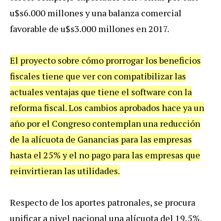
u
$
s6
.
000
millones
y
una
balanza
comercial
favorable
de
u
$
s3
.
000
millones
en
2017
.
El
proyecto
sobre
c
ó
mo
prorrogar
los
beneficios
fiscales
tiene
que
ver
con
compatibilizar
las
actuales
ventajas
que
tiene
el
software
con
la
reforma
fiscal
.
Los
cambios
aprobados
hace
ya
un
a
ñ
o
por
el
Congreso
contemplan
una
reducci
ó
n
de
la
al
í
cuota
de
Ganancias
para
las
empresas
hasta
el
25
%
y
el
no
pago
para
las
empresas
que
reinvirtieran
las
utilidades
.
Respecto
de
los
aportes
patronales
,
se
procura
unificar
a
nivel
nacional
una
al
í
cuota
del
19
,
5
%,