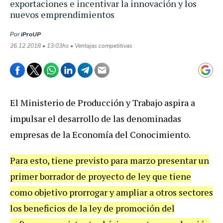
exportaciones e incentivar la innovación y los
nuevos emprendimientos
Por
iProUP
26.12.2018 • 13:03hs • Ventajas competitivas
El
Ministerio
de
Producci
ó
n
y
Trabajo
aspira
a
impulsar
el
desarrollo
de
las
denominadas
empresas
de
la
Econom
í
a
del
Conocimiento
.
Para
esto
,
tiene
previsto
para
marzo
presentar
un
primer
borrador
de
proyecto
de
ley
que
tiene
como
objetivo
prorrogar
y
ampliar
a
otros
sectores
los
beneficios
de
la
ley
de
promoci
ó
n
del