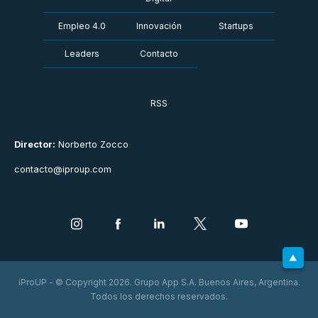
Empleo 4.0
Innovación
Startups
Leaders
Contacto
RSS
Director:
Norberto Zocco
contacto@iproup.com
iProUP - © Copyright 2026. Grupo App S.A. Buenos Aires, Argentina.
Todos los derechos reservados.