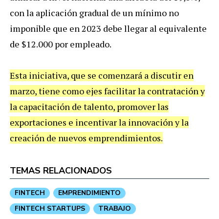
con
la
aplicaci
ó
n
gradual
de
un
m
í
nimo
no
imponible
que
en
2023
debe
llegar
al
equivalente
de
$
12
.
000
por
empleado
.
Esta
iniciativa
,
que
se
comenzar
á
a
discutir
en
marzo
,
tiene
como
ejes
facilitar
la
contrataci
ó
n
y
la
capacitaci
ó
n
de
talento
,
promover
las
exportaciones
e
incentivar
la
innovaci
ó
n
y
la
creaci
ó
n
de
nuevos
emprendimientos
.
TEMAS RELACIONADOS
FINTECH
EMPRENDIMIENTO
FINTECH STARTUPS
TRABAJO