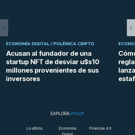
ECONOMÍA DIGITAL /
POLÉMICA CRIPTO
ECONOM
Acusan al fundador de una
Cómo
startup NFT de desviar u$s10
regl
millones provenientes de sus
lanza
inversores
estaf
EXPLORÁ
iProUP
Lo último
Economía
Finanzas 4.0
Digital