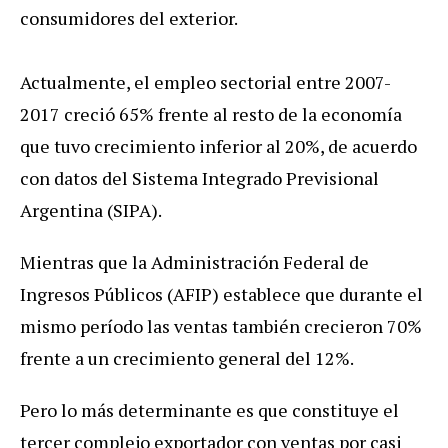
consumidores
del
exterior
.
Actualmente
,
el
empleo
sectorial
entre
2007
-
2017
creci
ó
65
%
frente
al
resto
de
la
econom
í
a
que
tuvo
crecimiento
inferior
al
20
%,
de
acuerdo
con
datos
del
Sistema
Integrado
Previsional
Argentina
(
SIPA
).
Mientras
que
la
Administraci
ó
n
Federal
de
Ingresos
P
ú
blicos
(
AFIP
)
establece
que
durante
el
mismo
per
í
odo
las
ventas
tambi
é
n
crecieron
70
%
frente
a
un
crecimiento
general
del
12
%.
Pero
lo
m
á
s
determinante
es
que
constituye
el
tercer
complejo
exportador
con
ventas
por
casi