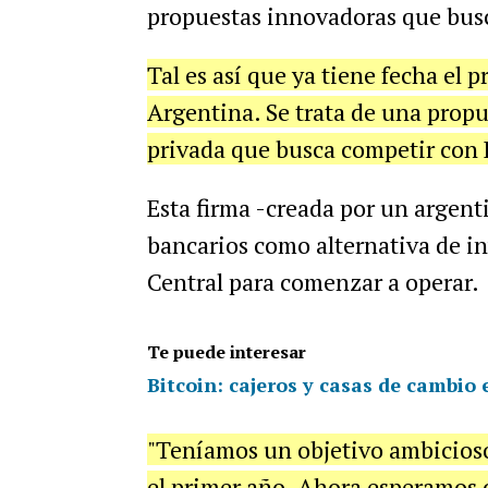
propuestas innovadoras que busc
Tal es así que ya tiene fecha el 
Argentina. Se trata de una prop
privada que busca competir con 
Esta firma -creada por un argen
bancarios como alternativa de in
Central para comenzar a operar.
Te puede interesar
Bitcoin: cajeros y casas de cambio 
"Teníamos un objetivo ambicioso 
el primer año. Ahora esperamos c