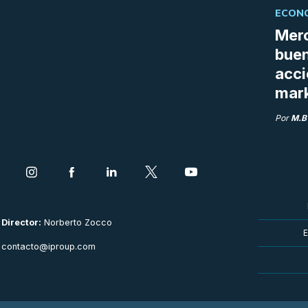
ECONO
Merc
buen
acci
mar
Por
M.B
Director:
Norberto Zocco
E
contacto@iproup.com