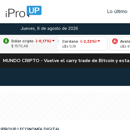
Lo último
Jueves, 6 de agosto de 2026
Dólar cripto
(-0,17%)
e
(-1,61%)
Cardano
(-2,22%)
Avalanche
(
$ 1570,48
05
u$s 0,19
u$s 6,67
MUNDO CRIPTO - Vuelve el carry trade de Bitcoin y esta
IPROUP
ECONOMÍA DIGITAL