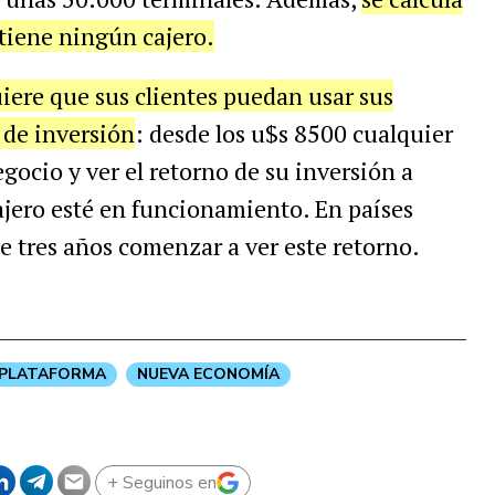
 tiene ningún cajero.
ere que sus clientes puedan usar sus
 de inversión
: desde los u$s 8500 cualquier
gocio y ver el retorno de su inversión a
cajero esté en funcionamiento. En países
 tres años comenzar a ver este retorno.
PLATAFORMA
NUEVA ECONOMÍA
+ Seguinos en