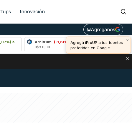
rtups
Innovación
Agreganos
library_add
×
Arbitrum
(-1,61%)
Bitcoin
(0,98%)
Agregá iProUP a tus fuentes
u$s 0,08
u$s 64.742,00
preferidas en Google
DE DE BITCOIN Y ESTA SEÑAL DEFINE LOS PRECIOS DE AG