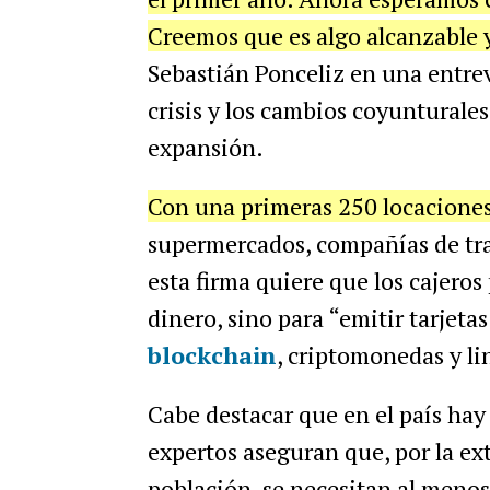
Creemos que es algo alcanzable 
Sebastián Ponceliz en una entrev
crisis y los cambios coyunturale
expansión.
Con una primeras 250 locaciones
supermercados, compañías de tran
esta firma quiere que los cajeros
dinero, sino para “emitir tarjeta
blockchain
, criptomonedas y li
Cabe destacar que en el país hay 
expertos aseguran que, por la ext
población, se necesitan al meno