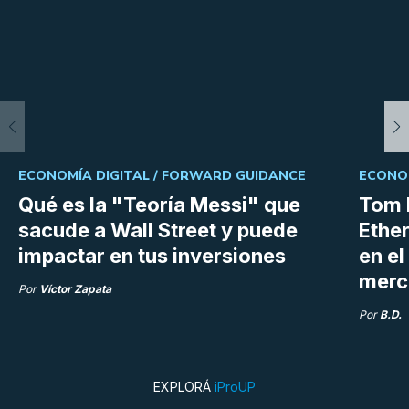
ECONOMÍA DIGITAL /
FORWARD GUIDANCE
ECONOM
Qué es la "Teoría Messi" que
Tom 
sacude a Wall Street y puede
Ethe
impactar en tus inversiones
en e
merc
Por
Víctor Zapata
Por
B.D.
EXPLORÁ
iProUP