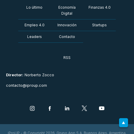
Lo último
Economía
Finanzas 4.0
Digital
Empleo 4.0
Innovación
Startups
Leaders
Contacto
RSS
Director:
Norberto Zocco
contacto@iproup.com
iProUP - © Copyright 2026. Grupo App S.A. Buenos Aires, Argentina.