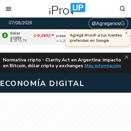
07/08/2026
Agreganos
library_add
×
Dólar
Agregá iProUP a tus fuentes
(-0,24%)
-1,24%)
Cardano
(-1,19%)
Avalanche
(-0,
cripto
preferidas en Google
$ 1570,74
u$s 0,20
u$s 6,44
ALERTA
Normativa cripto - Clarity Act en Argentina: impacto
en Bitcoin, dólar cripto y exchanges
Más información
CLARITY ACT EN AR
ECONOMÍA DIGITAL