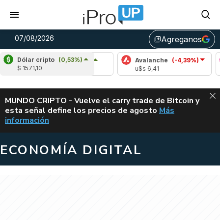
07/08/2026
Agreganos
library_add
Dólar cripto
(0,53%)
dano
(6,63%)
Avalanche
(-4,39%)
Polkadot
(-
$ 1571,10
0,20
u$s 6,41
u$s 0,82
ALERTA
MUNDO CRIPTO - Vuelve el carry trade de Bitcoin y
esta señal define los precios de agosto
Más
VUELVE EL CAR
información
ECONOMÍA DIGITAL