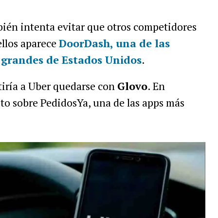
én intenta evitar que otros competidores
ellos aparece
DoorDash
, una de las
 grandes de Estados Unidos
.
tiría a Uber quedarse con
Glovo
. En
sto sobre PedidosYa, una de las apps más