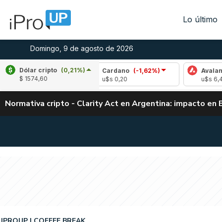
Lo último
Domingo, 9 de agosto de 2026
Dólar cripto
(0,21%)
0,18%)
Cardano
(-1,62%)
Avalanche
(-0,9
$ 1574,60
u$s 0,20
u$s 6,48
Normativa cripto - Clarity Act en Argentina: impacto en 
IPROUP
COFFEE BREAK