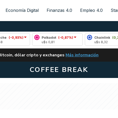
Economía Digital
Finanzas 4.0
Empleo 4.0
Sta
3%)
Polkadot
(-0,87%)
Chainlink
(0,24%)
u$s 0,81
u$s 8,32
ALERTA
Bitcoin, dólar cripto y exchanges
Más información
CLARITY ACT EN ARGENTI
COFFEE BREAK