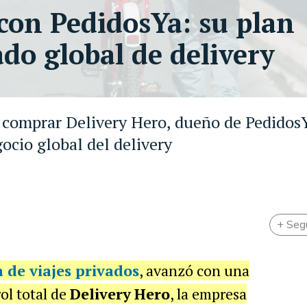
con PedidosYa: su plan
do global de delivery
 comprar Delivery Hero, dueño de PedidosY
ocio global del delivery
+ Seg
a de viajes privados
, avanzó con una
ol total de
Delivery
Hero
, la empresa