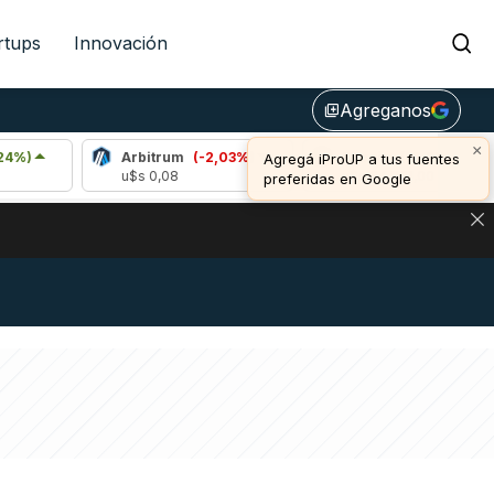
rtups
Innovación
Agreganos
library_add
×
Arbitrum
(-2,03%)
Bitcoin
(-0,27%)
E
Agregá iProUP a tus fuentes
u$s 0,08
u$s 64.861,00
u
preferidas en Google
NA: IMPACTO EN BITCOIN, DÓLAR CRIPTO Y EXCHANGES