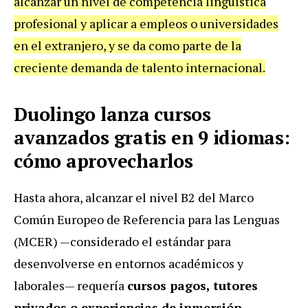
alcanzar un nivel de competencia lingüística
profesional y aplicar a empleos o universidades
en el extranjero, y se da como parte de la
creciente demanda de talento internacional.
Duolingo lanza cursos
avanzados gratis en 9 idiomas:
cómo aprovecharlos
Hasta ahora, alcanzar el nivel B2 del Marco
Común Europeo de Referencia para las Lenguas
(MCER) —considerado el estándar para
desenvolverse en entornos académicos y
laborales— requería
cursos pagos, tutores
privados o experiencias de inmersión