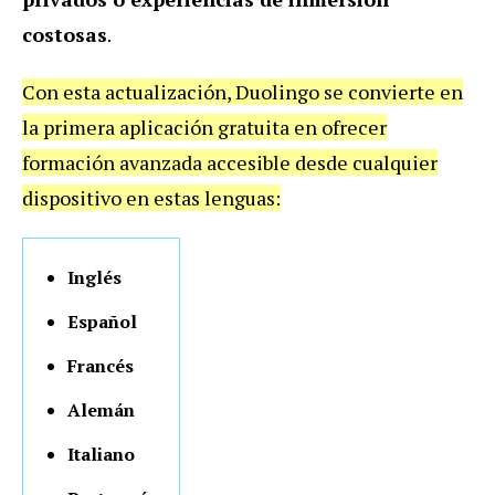
costosas
.
Con esta actualización, Duolingo se convierte en
la primera aplicación gratuita en ofrecer
formación avanzada accesible desde cualquier
dispositivo en estas lenguas:
Inglés
Español
Francés
Alemán
Italiano