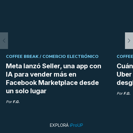
COFFEE BREAK /
COMERCIO ELECTRÓNICO
COFFEE
Meta lanzó Seller, una app con
Cuán
IA para vender más en
Uber 
Facebook Marketplace desde
desg
un solo lugar
Por
F.G.
Por
F.G.
EXPLORÁ
iProUP