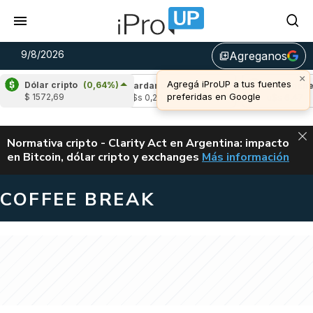
9/8/2026
Agreganos
library_add
×
Agregá iProUP a tus fuentes
Dólar cripto
(0,64%)
(-0,18%)
Cardano
(-1,63%)
Avalanche
(-0
preferidas en Google
$ 1572,69
u$s 0,20
u$s 6,47
ALERTA
Normativa cripto - Clarity Act en Argentina: impacto
en Bitcoin, dólar cripto y exchanges
Más información
CLARITY ACT EN AR
COFFEE BREAK