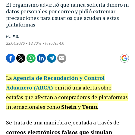
El organismo advirtió que nunca solicita dinero ni
datos personales por correo y pidió extremar
precauciones para usuarios que acudan a estas
plataformas
Por
F.G.
22.04.2026 • 18:30hs • Fraudes 4.0
La
Agencia de Recaudación y Control
Aduanero (ARCA)
emitió una alerta sobre
estafas que afectan a compradores de plataformas
internacionales como
Shein
y
Temu
.
Se trata de una maniobra ejecutada a través de
correos electrónicos falsos que simulan