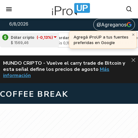
6/8/2026
Agreganos
library_add
×
Agregá iProUP a tus fuentes
Dólar cripto
(-0,13%)
(-1,55%)
Cardano
(-2,40%)
Avalanche
(0,
preferidas en Google
$ 1569,46
u$s 0,19
u$s 6,67
ALERTA
MUNDO CRIPTO - Vuelve el carry trade de Bitcoin y
esta señal define los precios de agosto
Más
VUELVE EL CAR
información
COFFEE BREAK