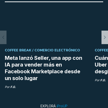
COFFEE BREAK /
COMERCIO ELECTRÓNICO
COFFEE
Meta lanzó Seller, una app con
Cuán
IA para vender más en
Uber 
Facebook Marketplace desde
desg
un solo lugar
Por
F.G.
Por
F.G.
EXPLORÁ
iProUP