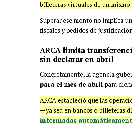
billeteras virtuales de un mismo 
Superar ese monto no implica una
fiscales y pedidos de justificació
ARCA limita transferenci
sin declarar en abril
Concretamente, la agencia guber
para el mes de abril
para dich
ARCA estableció que las operacio
—ya sea en bancos o billeteras 
informadas automáticament