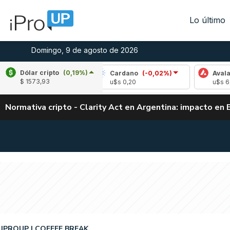
Lo último
Domingo, 9 de agosto de 2026
Dólar cripto
(0,19%)
(0,01%)
Cardano
(-0,02%)
Avalanche
(-0
$ 1573,93
u$s 0,20
u$s 6,48
Normativa cripto - Clarity Act en Argentina: impacto en 
IPROUP
COFFEE BREAK