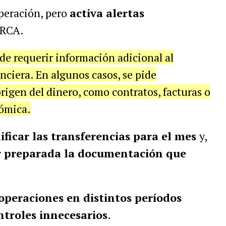
operación, pero
activa alertas
ARCA.
ede requerir información adicional al
nciera. En algunos casos, se pide
igen del dinero, como contratos, facturas o
ómica.
ificar las transferencias para el mes
y,
r preparada la documentación que
 operaciones en distintos períodos
ntroles innecesarios
.