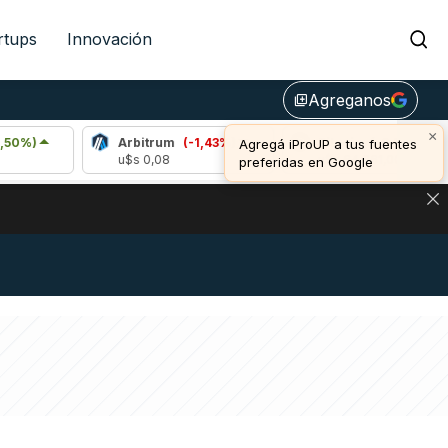
rtups
Innovación
Agreganos
library_add
×
Arbitrum
(-1,43%)
Bitcoin
(-0,10%)
Agregá iProUP a tus fuentes
u$s 0,08
u$s 64.861,00
preferidas en Google
NA: IMPACTO EN BITCOIN, DÓLAR CRIPTO Y EXCHANGES