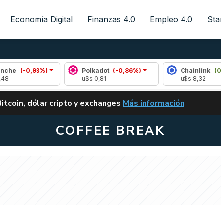
Economía Digital
Finanzas 4.0
Empleo 4.0
Sta
,93%)
Polkadot
(-0,86%)
Chainlink
(0,50%)
u$s 0,81
u$s 8,32
ALERTA
Bitcoin, dólar cripto y exchanges
Más información
CLARITY ACT EN ARGENTI
COFFEE BREAK