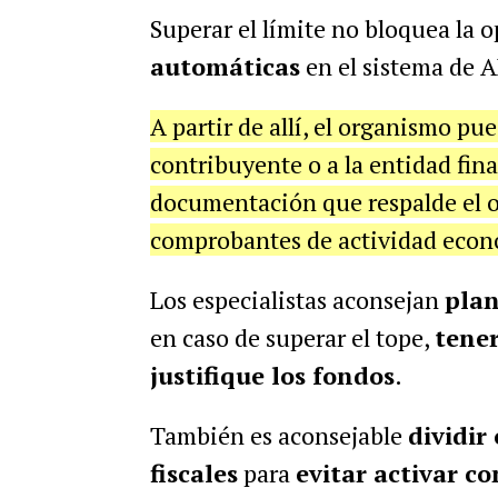
Superar el límite no bloquea la 
automáticas
en el sistema de 
A partir de allí, el organismo pu
contribuyente o a la entidad fina
documentación que respalde el or
comprobantes de actividad econ
Los especialistas aconsejan
plan
en caso de superar el tope,
tene
justifique los fondos
.
También es aconsejable
dividir
fiscales
para
evitar activar co