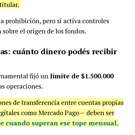
titular.
 prohibición, pero sí activa controles
n sobre el origen de los fondos.
as: cuánto dinero podés recibir
namental fijó un
límite de $1.500.000
as operaciones.
nes de transferencia entre cuentas propias
digitales como Mercado Pago— deben ser
e cuando superan ese tope mensual
.