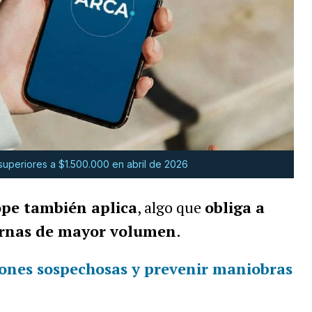
 superiores a $1.500.000 en abril de 2026
ope también aplica
, algo que
obliga a
ternas de mayor volumen
.
iones sospechosas
y
prevenir maniobras