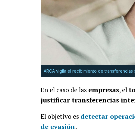
ARCA vigila el recibimiento de transferencias
En el caso de las
empresas
, el
t
justificar transferencias in
El objetivo es
detectar operac
de evasión
.