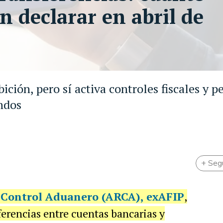
in declarar en abril de
ción, pero sí activa controles fiscales y p
ondos
+ Seg
 Control Aduanero (ARCA), exAFIP
,
ferencias entre cuentas bancarias y