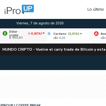
Lo último
Viernes, 7 de agosto de 2026
Dólar
(-0,62%)
le
(-0,85%)
Cardano
(2,51%)
Avalanche
cripto
$ 1565,83
,04
u$s 0,20
u$s 6,49
MUNDO CRIPTO - Vuelve el carry trade de Bitcoin y esta
IPROUP
COFFEE BREAK