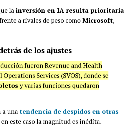
que la
inversión en IA resulta prioritaria
frente a rivales de peso como
Microsoft
,
detrás de los ajustes
reducción fueron Revenue and Health
l Operations Services (SVOS), donde se
pletos
y varias funciones quedaron
a a una
tendencia de despidos en otras
 en este caso la magnitud es inédita.