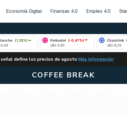
Economía Digital
Finanzas 4.0
Empleo 4.0
Sta
(1,33%)
Polkadot
(-0,47%)
Chainlink
(2,26%)
u$s 0,82
u$s 8,29
ALERTA
 señal define los precios de agosto
Más información
VUELVE EL CARRY TRA
COFFEE BREAK