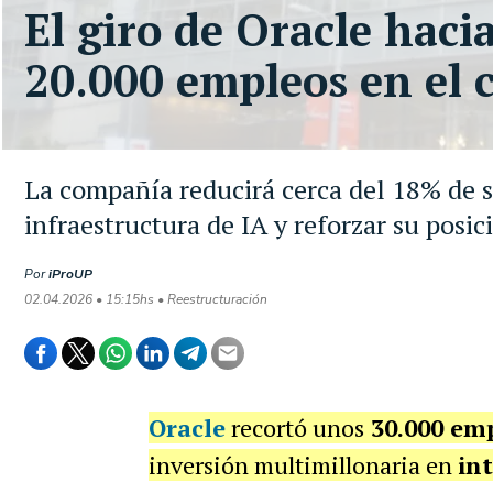
El giro de Oracle haci
20.000 empleos en el
La compañía reducirá cerca del 18% de su
infraestructura de IA y reforzar su posi
Por
iProUP
02.04.2026 • 15:15hs • Reestructuración
Oracle
recortó unos
30.000 em
inversión multimillonaria en
int