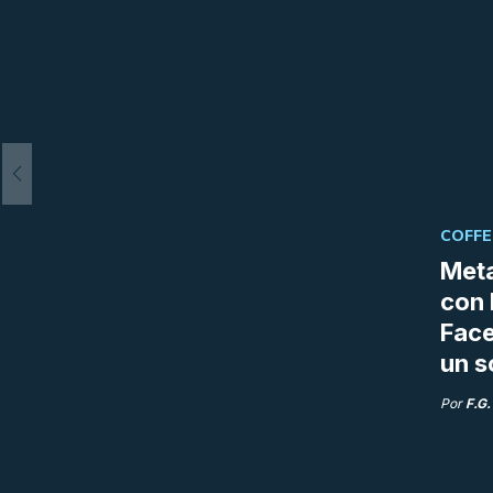
COFFE
Meta
con 
Fac
un s
Por
F.G.