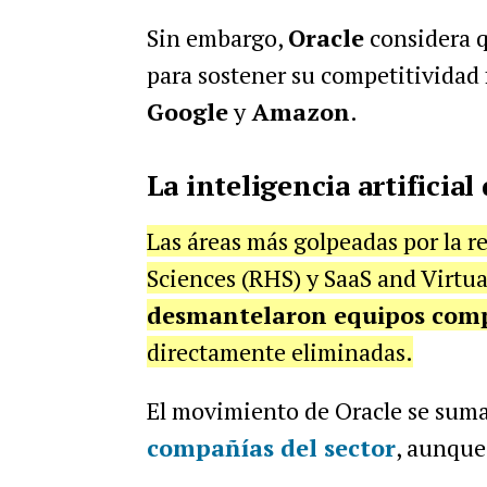
Sin embargo,
Oracle
considera 
para sostener su competitividad 
Google
y
Amazon
.
La inteligencia artificial 
Las áreas más golpeadas por la 
Sciences (RHS) y SaaS and Virtua
desmantelaron equipos com
directamente eliminadas.
El movimiento de Oracle se sum
compañías del sector
, aunque