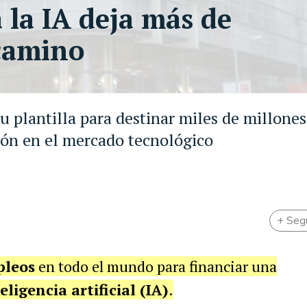
a la IA deja más de
 camino
 plantilla para destinar miles de millones
ción en el mercado tecnológico
+ Seg
pleos
en todo el mundo para financiar una
eligencia artificial (IA)
.