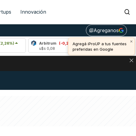
rtups
Innovación
Agreganos
library_add
×
Arbitrum
(-0,27%)
Bitcoin
(0,96%)
Agregá iProUP a tus fuentes
u$s 0,08
u$s 65.003,00
preferidas en Google
DE DE BITCOIN Y ESTA SEÑAL DEFINE LOS PRECIOS DE AG