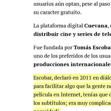
usuarios aún optan, pese al paso 
su caracter gratuito.
La plataforma digital
Cuevana
,
distribuir cine y series de tel
Fue fundada por
Tomás Escoba
uno de los preferidos de los usua
producciones internacionales
Escobar, declaró en 2011 en di
para facilitar algo que la gente 
película en Internet, tenías que
los subtítulos; era muy complic