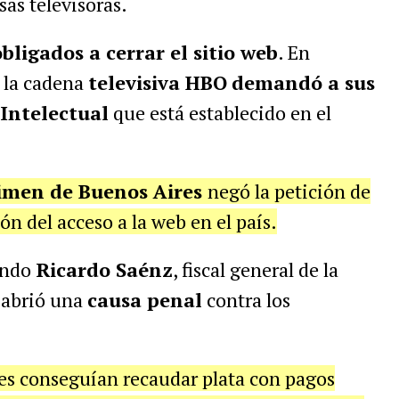
sas televisoras.
obligados a cerrar el sitio web
. En
 la cadena
televisiva HBO
demandó a sus
 Intelectual
que está establecido en el
imen de Buenos Aires
negó la petición de
ón del acceso a la web en el país.
ando
Ricardo Saénz
, fiscal general de la
, abrió una
causa penal
contra los
es conseguían recaudar plata con pagos