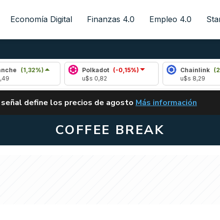
Economía Digital
Finanzas 4.0
Empleo 4.0
Sta
2%)
Polkadot
(-0,15%)
Chainlink
(2,14%)
u$s 0,82
u$s 8,29
ALERTA
 señal define los precios de agosto
Más información
VUELVE EL CARRY TRA
COFFEE BREAK