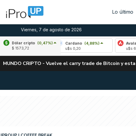
Lo último
Viernes, 7 de agosto de 2026
Dólar cripto
(0,47%)
-0,84%)
Cardano
(4,88%)
Avalanche
(1,3
$ 1573,72
u$s 0,20
u$s 6,49
MUNDO CRIPTO - Vuelve el carry trade de Bitcoin y esta
IPROUP
COFFEE BREAK