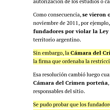
autorización de los estudios o ca
Como consecuencia,
se vieron 
noviembre de 2011, por ejemplo,
fundadores por violar la Ley
territorio argentino.
Sin embargo, la
Cámara del Cr
la firma que ordenaba la restricci
Esa resolución cambió luego cu
Cámara del Crimen porteña
responsables del sitio.
Se pudo probar que los fundador