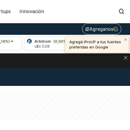
rtups
Innovación
Agreganos
library_add
×
Arbitrum
(0,50%)
Bitcoin
(1,21%)
Agregá iProUP a tus fuentes
u$s 0,08
u$s 65.222,00
preferidas en Google
DE DE BITCOIN Y ESTA SEÑAL DEFINE LOS PRECIOS DE AG