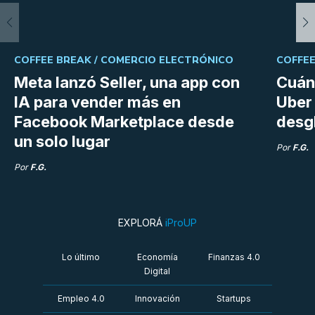
COFFEE BREAK /
COMERCIO ELECTRÓNICO
COFFEE
Meta lanzó Seller, una app con
Cuán
IA para vender más en
Uber 
Facebook Marketplace desde
desg
un solo lugar
Por
F.G.
Por
F.G.
EXPLORÁ
iProUP
Lo último
Economía
Finanzas 4.0
Digital
Empleo 4.0
Innovación
Startups