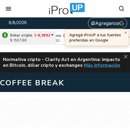
8/8/2026
Agreganos
library_add
Dólar cripto
(-0,16%)
%)
Cardano
(-1,47%)
Avalanche
(2,06%)
$ 1567,88
u$s 0,20
u$s 6,55
ALERTA
Normativa cripto - Clarity Act en Argentina: impacto
en Bitcoin, dólar cripto y exchanges
Más información
CLARITY ACT EN AR
COFFEE BREAK