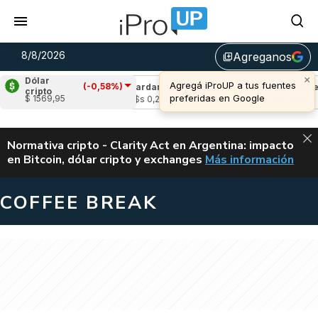
8/8/2026
Agreganos
library_add
×
Dólar
Agregá iProUP a tus fuentes
(-0,58%)
(1,00%)
Cardano
(0,65%)
Avalanche
(1,
cripto
preferidas en Google
$ 1569,95
u$s 0,20
u$s 6,54
ALERTA
Normativa cripto - Clarity Act en Argentina: impacto
en Bitcoin, dólar cripto y exchanges
Más información
CLARITY ACT EN AR
COFFEE BREAK