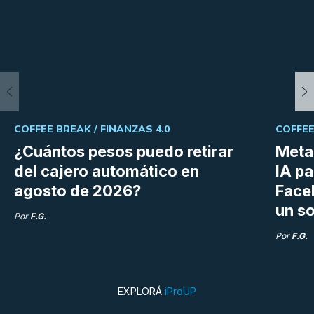
COFFEE BREAK /
FINANZAS 4.0
COFFEE
¿Cuántos pesos puedo retirar
Meta 
del cajero automático en
IA p
agosto de 2026?
Face
un so
Por
F.G.
Por
F.G.
EXPLORÁ
iProUP