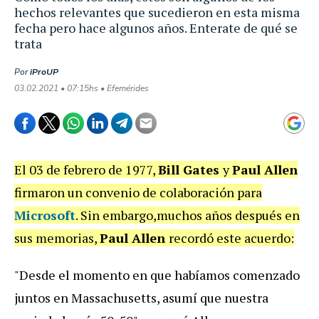
hechos relevantes que sucedieron en esta misma
fecha pero hace algunos años. Enterate de qué se
trata
Por
iProUP
03.02.2021 • 07:15hs • Efemérides
El 03 de febrero de 1977,
Bill Gates
y
Paul Allen
firmaron un convenio de colaboración para
Microsoft
. Sin embargo,muchos años después en
sus memorias,
Paul Allen
recordó este acuerdo:
"Desde el momento en que habíamos comenzado
juntos en Massachusetts, asumí que nuestra