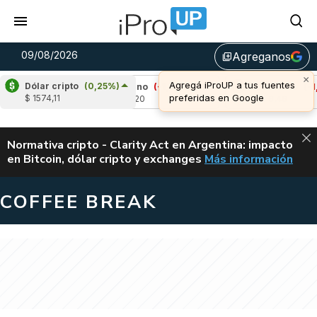
09/08/2026
Agreganos
library_add
×
Agregá iProUP a tus fuentes
Dólar cripto
(0,25%)
22%)
Cardano
(-1,54%)
Avalanche
(-1,46
preferidas en Google
$ 1574,11
u$s 0,20
u$s 6,46
ALERTA
Normativa cripto - Clarity Act en Argentina: impacto
en Bitcoin, dólar cripto y exchanges
Más información
CLARITY ACT EN AR
COFFEE BREAK