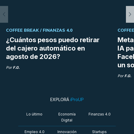
COFFEE BREAK /
FINANZAS 4.0
COFFEE
¿Cuántos pesos puedo retirar
Meta 
del cajero automático en
IA p
agosto de 2026?
Face
un so
Por
F.G.
Por
F.G.
EXPLORÁ
iProUP
Lo último
Economía
Finanzas 4.0
Digital
Empleo 4.0
Innovación
Startups