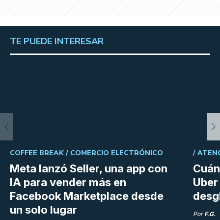
TE PUEDE INTERESAR
COFFEE BREAK /
COMERCIO ELECTRÓNICO
/
ATEN
Meta lanzó Seller, una app con
Cuán
IA para vender más en
Uber 
Facebook Marketplace desde
desg
un solo lugar
Por
F.G.