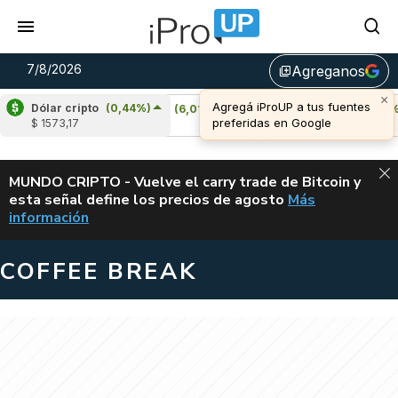
7/8/2026
Agreganos
library_add
Dólar cripto
(0,44%)
Cardano
(6,01%)
Avalanche
(0,15%)
$ 1573,17
u$s 0,20
u$s 6,47
ALERTA
MUNDO CRIPTO - Vuelve el carry trade de Bitcoin y
esta señal define los precios de agosto
Más
VUELVE EL CAR
información
COFFEE BREAK