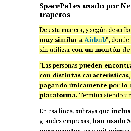
SpacePal es usado por Ne
traperos
De esta manera, y según describ
muy similar a
Airbnb
"
, donde 
sin utilizar
con un montón de 
"Las personas
pueden encontra
con distintas características
pagando únicamente por lo qu
plataforma.
Termina siendo u
En esa línea, subraya que
inclu
grandes empresas,
han usado S
para eventos, capacitaciones