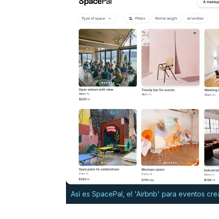
Así es SpacePal, el 'Airbnb' para eventos cr