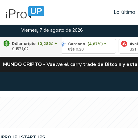
Lo último
Viernes, 7 de agosto de 2026
Dólar cripto
(0,28%)
(-1,17%)
Cardano
(4,67%)
Avalanche
(-
$ 1571,02
3
u$s 0,20
u$s 6,42
MUNDO CRIPTO - Vuelve el carry trade de Bitcoin y esta
IPROUP
STARTUPS