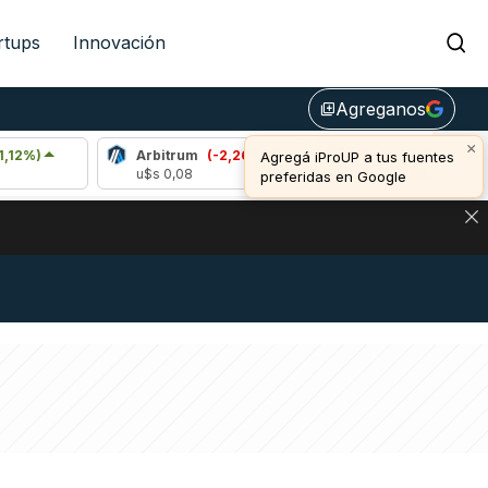
rtups
Innovación
Agreganos
library_add
×
Arbitrum
(-2,26%)
Bitcoin
(-0,32%)
Agregá iProUP a tus fuentes
u$s 0,08
u$s 64.288,00
preferidas en Google
DE DE BITCOIN Y ESTA SEÑAL DEFINE LOS PRECIOS DE AG