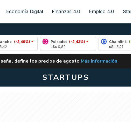
Economía Digital
Finanzas 4.0
Empleo 4.0
Sta
3,49%)
Polkadot
(-2,43%)
Chainlink
(1,12%)
u$s 0,82
u$s 8,21
ALERTA
 señal define los precios de agosto
Más información
VUELVE EL CARRY TRA
STARTUPS