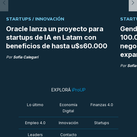
STARTUPS /
INNOVACIÓN
START
Oracle lanza un proyecto para
Gend
startups de IA en Latam con
100.
beneficios de hasta u$s60.000
nego
expa
Por
Sofia Calegari
Por
Sofia
EXPLORÁ
iProUP
Lo último
Economía
Finanzas 4.0
Digital
Empleo 4.0
Innovación
Startups
Leaders
Contacto