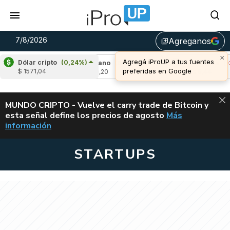
7/8/2026
Agreganos
library_add
×
Agregá iProUP a tus fuentes
Dólar cripto
(0,24%)
6%)
Cardano
(6,06%)
Avalanche
(-2,94%
preferidas en Google
$ 1571,04
u$s 0,20
u$s 6,44
ALERTA
MUNDO CRIPTO - Vuelve el carry trade de Bitcoin y
esta señal define los precios de agosto
Más
VUELVE EL CAR
información
STARTUPS