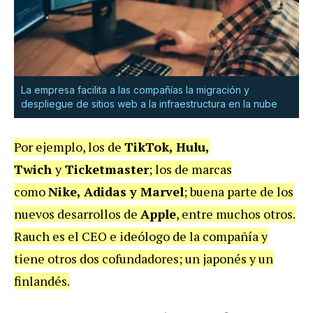
La empresa facilita a las compañías la migración y
despliegue de sitios web a la infraestructura en la nube
Por ejemplo, los de
TikTok, Hulu,
Twich
y
Ticketmaster
; los de marcas
como
Nike, Adidas y Marvel
; buena parte de los
nuevos desarrollos de
Apple
, entre muchos otros.
Rauch es el CEO e ideólogo de la compañía y
tiene otros dos cofundadores; un japonés y un
finlandés.