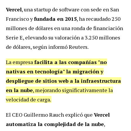
Vercel
, una startup de software con sede en San
Francisco y
fundada en 2015
, ha recaudado 250
millones de dólares en una ronda de financiación
Serie E, elevando su valoración a 3.250 millones
de dólares, según informó Reuters.
La empresa
facilita a las compañías "no
nativas en tecnología" la migración y
despliegue de sitios web a la infraestructura
en la nube
, mejorando significativamente la
velocidad de carga.
El CEO Guillermo Rauch explicó que
Vercel
automatiza la complejidad de la nube
,