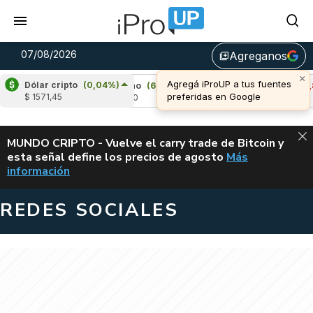
07/08/2026
Agreganos
library_add
×
Agregá iProUP a tus fuentes
Dólar cripto
(0,04%)
6%)
Cardano
(6,22%)
Avalanche
(-0,85%)
preferidas en Google
$ 1571,45
u$s 0,20
u$s 6,46
ALERTA
MUNDO CRIPTO - Vuelve el carry trade de Bitcoin y
esta señal define los precios de agosto
Más
VUELVE EL CAR
información
REDES SOCIALES