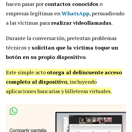
hacen pasar por
contactos conocidos
o
empresas legítimas en
WhatsApp
, persuadiendo
a las víctimas para
realizar videollamadas
.
Durante la conversación, pretextan problemas
técnicos y
solicitan que la víctima toque un
botón en su propio dispositivo
.
Este simple acto
otorga al delincuente
acceso
completo al dispositivo
, incluyendo
aplicaciones bancarias y billeteras virtuales.