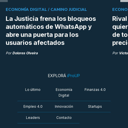
ECONOMÍA DIGITAL /
CAMINO JUDICIAL
ECONOM
La Justicia frena los bloqueos
Rival
automáticos de WhatsApp y
quie
abre una puerta para los
de t
usuarios afectados
prec
Por
Dolores Olveira
Por
Vícto
EXPLORÁ
iProUP
Lo último
Economía
Finanzas 4.0
Digital
Empleo 4.0
Innovación
Startups
Leaders
Contacto