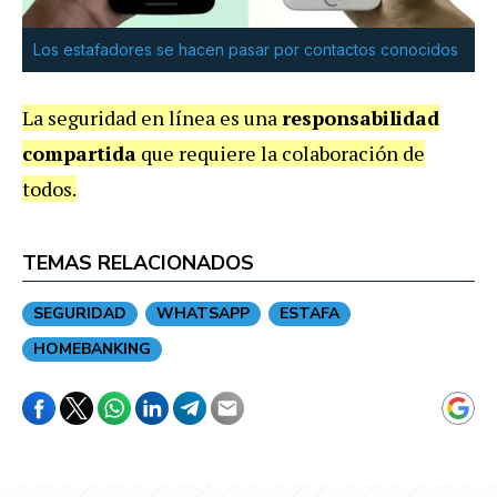
Los estafadores se hacen pasar por contactos conocidos
La seguridad en línea es una
responsabilidad
compartida
que requiere la colaboración de
todos.
TEMAS RELACIONADOS
SEGURIDAD
WHATSAPP
ESTAFA
HOMEBANKING