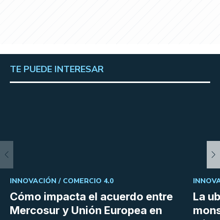
TE PUEDE INTERESAR
INNOVACIÓN /
COMERCIO 4.0
INNOVA
Cómo impacta el acuerdo entre
La ub
Mercosur y Unión Europea en
mons