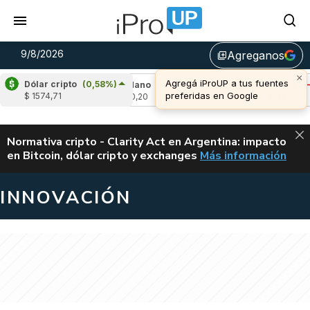
9/8/2026
Agreganos
library_add
×
Agregá iProUP a tus fuentes
Dólar cripto
(0,58%)
,29%)
Cardano
(-1,52%)
Avalanche
(-0,7
preferidas en Google
$ 1574,71
u$s 0,20
u$s 6,46
ALERTA
Normativa cripto - Clarity Act en Argentina: impacto
en Bitcoin, dólar cripto y exchanges
Más información
CLARITY ACT EN AR
INNOVACIÓN