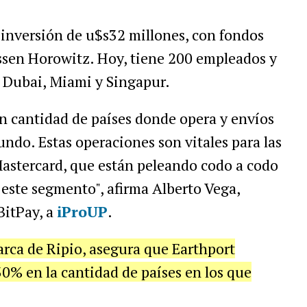
inversión de u$s32 millones, con fondos
sen Horowitz. Hoy, tiene 200 empleados y
, Dubai, Miami y Singapur.
en cantidad de países donde opera y envíos
undo. Estas operaciones son vitales para las
astercard, que están peleando codo a codo
 este segmento", afirma Alberto Vega,
BitPay, a
iProUP
.
rca de Ripio, asegura que Earthport
0% en la cantidad de países en los que