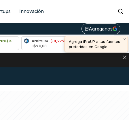
rtups
Innovación
Agreganos
library_add
×
Arbitrum
(-0,27%)
Bitcoin
(0,96%)
Agregá iProUP a tus fuentes
u$s 0,08
u$s 65.003,00
preferidas en Google
DE DE BITCOIN Y ESTA SEÑAL DEFINE LOS PRECIOS DE AG