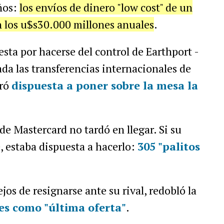
ños:
los envíos de dinero "low cost" de un
n los u$s30.000 millones anuales
.
sta por hacerse del control de Earthport -
da las transferencias internacionales de
tró
dispuesta a poner sobre la mesa la
de Mastercard no tardó en llegar. Si su
, estaba dispuesta a hacerlo:
305 "palitos
lejos de resignarse ante su rival, redobló la
es como "última oferta"
.