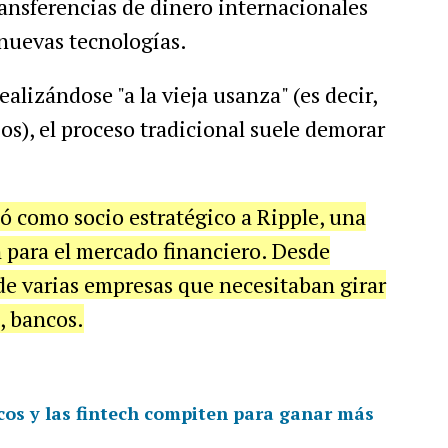
transferencias de dinero internacionales
 nuevas tecnologías.
lizándose "a la vieja usanza" (es decir,
os), el proceso tradicional suele demorar
ó como socio estratégico a Ripple, una
 para el mercado financiero. Desde
 de varias empresas que necesitaban girar
, bancos.
cos y las fintech compiten para ganar más