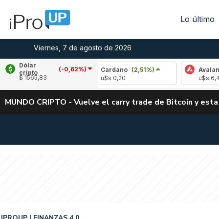
Lo último
Viernes, 7 de agosto de 2026
Dólar
(-0,62%)
(-0,85%)
Cardano
(2,51%)
Avalanche
(1,3
cripto
$ 1565,83
u$s 0,20
u$s 6,49
MUNDO CRIPTO - Vuelve el carry trade de Bitcoin y esta
IPROUP
FINANZAS 4.0