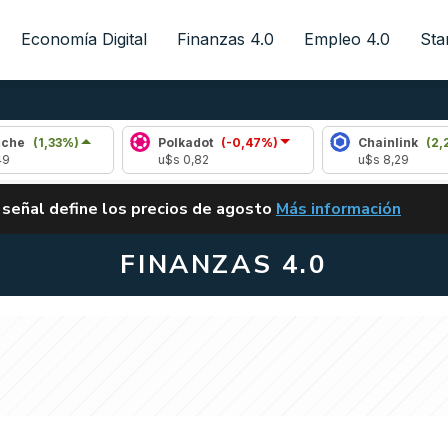
Economía Digital
Finanzas 4.0
Empleo 4.0
Sta
3%)
Polkadot
(-0,47%)
Chainlink
(2,26%)
u$s 0,82
u$s 8,29
ALERTA
 señal define los precios de agosto
Más información
VUELVE EL CARRY TRA
FINANZAS 4.0