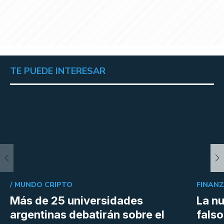
TE PUEDE INTERESAR
/
MUNDO CRIPTO
FINANZ
Más de 25 universidades
La n
argentinas debatirán sobre el
falso