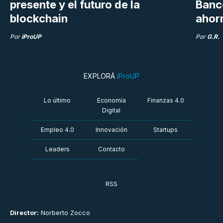
presente y el futuro de la
Banc
blockchain
ahor
Por
iProUP
Por
G.R.
EXPLORÁ
iProUP
Lo último
Economía
Finanzas 4.0
Digital
Empleo 4.0
Innovación
Startups
Leaders
Contacto
RSS
Director:
Norberto Zocco