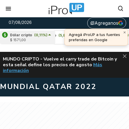
07/08/2026
Agreganos
library_add
Dólar cripto
(0,11%)
Cardano
(5,85%)
Avalanche
(0,16%)
$ 1571,00
u$s 0,20
u$s 6,45
ALERTA
MUNDO CRIPTO - Vuelve el carry trade de Bitcoin y
esta señal define los precios de agosto
Más
VUELVE EL CAR
información
MUNDIAL QATAR 2022