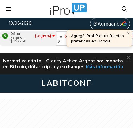
10/08/2026
Agreganos
library_add
×
Dólar
Agregá iProUP a tus fuentes
(-0,32%)
98%)
Cardano
(-1,96%)
Avalanche
(-1,36%
cripto
preferidas en Google
$ 1572,91
u$s 0,19
u$s 6,47
ALERTA
Normativa cripto - Clarity Act en Argentina: impacto
en Bitcoin, dólar cripto y exchanges
Más información
CLARITY ACT EN AR
LABITCONF