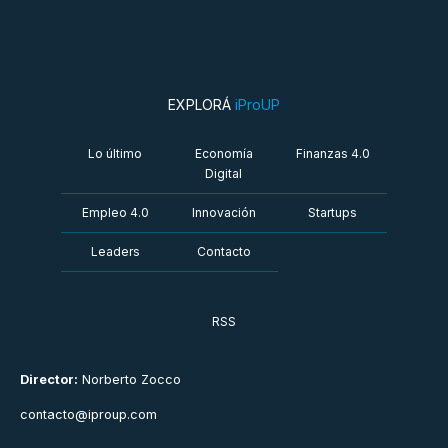
EXPLORÁ
iProUP
Lo último
Economía
Finanzas 4.0
Digital
Empleo 4.0
Innovación
Startups
Leaders
Contacto
RSS
Director:
Norberto Zocco
contacto@iproup.com