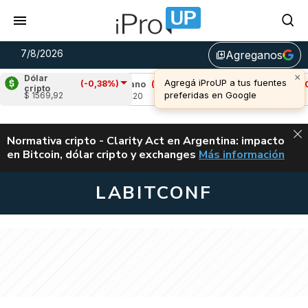
7/8/2026
Agreganos
library_add
×
Dólar
Agregá iProUP a tus fuentes
(-0,38%)
11%)
Cardano
(-2,82%)
Avalanche
(-0,95%
cripto
preferidas en Google
$ 1569,92
u$s 0,20
u$s 6,40
ALERTA
Normativa cripto - Clarity Act en Argentina: impacto
en Bitcoin, dólar cripto y exchanges
Más información
CLARITY ACT EN AR
LABITCONF