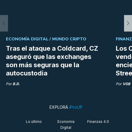
ECONOMÍA DIGITAL /
MUNDO CRIPTO
FINANZ
Tras el ataque a Coldcard, CZ
Los C
aseguró que las exchanges
vend
son más seguras que la
enci
autocustodia
Stree
Por
B.D.
Por
VGB
EXPLORÁ
iProUP
Lo último
Economía
Finanzas 4.0
Digital