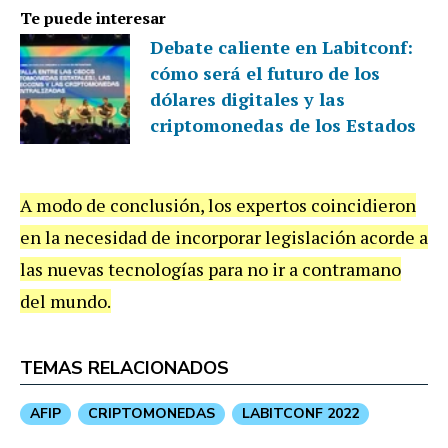
Te puede interesar
Debate caliente en Labitconf:
cómo será el futuro de los
dólares digitales y las
criptomonedas de los Estados
A modo de conclusión, los expertos coincidieron
en la necesidad de incorporar legislación acorde a
las nuevas tecnologías para no ir a contramano
del mundo.
TEMAS RELACIONADOS
AFIP
CRIPTOMONEDAS
LABITCONF 2022