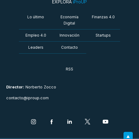
EXPLORÁ
iProUP
Lo último
Economía
Finanzas 4.0
Digital
Empleo 4.0
Innovación
Startups
Leaders
Contacto
RSS
Director:
Norberto Zocco
contacto@iproup.com