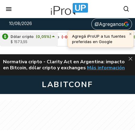
10/08/2026
Agreganos
library_add
Dólar cripto
(0,05%)
Cardano
(-0,70%)
Avalanche
(0,69%)
$ 1573,55
u$s 0,20
u$s 6,55
ALERTA
Normativa cripto - Clarity Act en Argentina: impacto
en Bitcoin, dólar cripto y exchanges
Más información
CLARITY ACT EN AR
LABITCONF