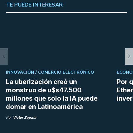
TE PUEDE INTERESAR
INNOVACIÓN /
COMERCIO ELECTRÓNICO
ECONOM
La uberización creó un
Por q
monstruo de u$s47.500
Ethe
millones que solo la IA puede
inve
domar en Latinoamérica
Por
Víctor Zapata