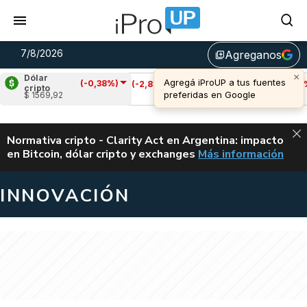
7/8/2026
Agreganos
library_add
Dólar
(-0,38%)
Cardano
(-2,82%)
Avalanche
(-0,95%)
cripto
$ 1569,92
u$s 0,20
u$s 6,40
ALERTA
Normativa cripto - Clarity Act en Argentina: impacto
en Bitcoin, dólar cripto y exchanges
Más información
CLARITY ACT EN AR
INNOVACIÓN