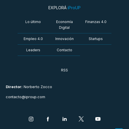
EXPLORÁ
iProUP
Lo último
Economía
Finanzas 4.0
Digital
Empleo 4.0
Innovación
Startups
Leaders
Contacto
RSS
Director:
Norberto Zocco
contacto@iproup.com