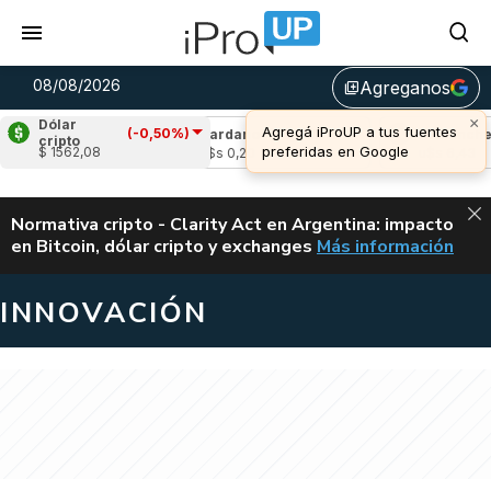
08/08/2026
Agreganos
library_add
×
Dólar
Agregá iProUP a tus fuentes
(-0,50%)
-1,10%)
Cardano
(-0,89%)
Avalanche
(0,1
cripto
preferidas en Google
$ 1562,08
u$s 0,20
u$s 6,43
ALERTA
Normativa cripto - Clarity Act en Argentina: impacto
en Bitcoin, dólar cripto y exchanges
Más información
CLARITY ACT EN AR
INNOVACIÓN