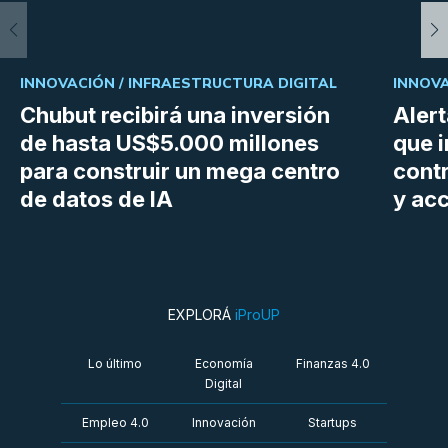
INNOVACIÓN /
INFRAESTRUCTURA DIGITAL
INNOVA
Chubut recibirá una inversión
Aler
de hasta US$5.000 millones
que i
para construir un mega centro
cont
de datos de IA
y ac
EXPLORÁ
iProUP
Lo último
Economía
Finanzas 4.0
Digital
Empleo 4.0
Innovación
Startups