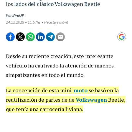
los lados del clásico Volkswagen Beetle
Por
iProUP
24.11.2019 • 11:57hs • Reciclaje móvil
Desde su reciente creación, este interesante
vehículo ha cautivado la atención de muchos
simpatizantes en todo el mundo.
La concepción de esta mini-
moto
se basó en la
reutilización de partes de de
Volkswagen
Beetle,
que tenía una carrocería liviana.