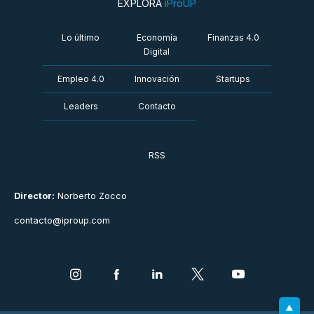
EXPLORÁ
iProUP
Lo último
Economía
Finanzas 4.0
Digital
Empleo 4.0
Innovación
Startups
Leaders
Contacto
RSS
Director:
Norberto Zocco
contacto@iproup.com