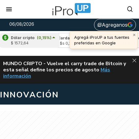
06/08/2026
Agreganos
library_add
×
Agregá iProUP a tus fuentes
Dólar cripto
(0,15%)
e
(-3,27%)
Cardano
(5,93%)
Avalanche
(
preferidas en Google
$ 1572,64
04
u$s 0,20
u$s 6,45
ALERTA
MUNDO CRIPTO - Vuelve el carry trade de Bitcoin y
esta señal define los precios de agosto
Más
VUELVE EL CAR
información
INNOVACIÓN