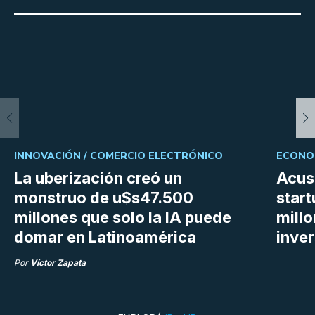
INNOVACIÓN /
COMERCIO ELECTRÓNICO
ECONOM
La uberización creó un
Acus
monstruo de u$s47.500
star
millones que solo la IA puede
mill
domar en Latinoamérica
inve
Por
Víctor Zapata