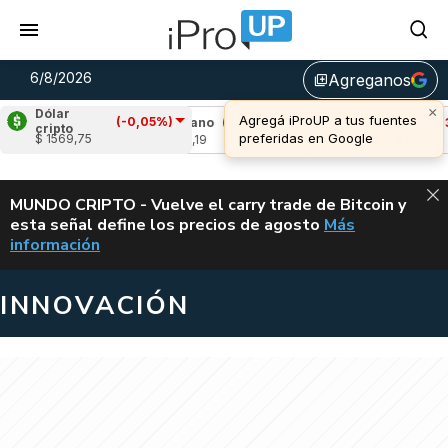
6/8/2026
Agreganos
library_add
×
Dólar
Agregá iProUP a tus fuentes
(-0,05%)
,25%)
Cardano
(-1,99%)
Avalanche
(-3,99
cripto
preferidas en Google
$ 1569,75
u$s 0,19
u$s 6,42
ALERTA
MUNDO CRIPTO - Vuelve el carry trade de Bitcoin y
esta señal define los precios de agosto
Más
VUELVE EL CAR
información
INNOVACIÓN