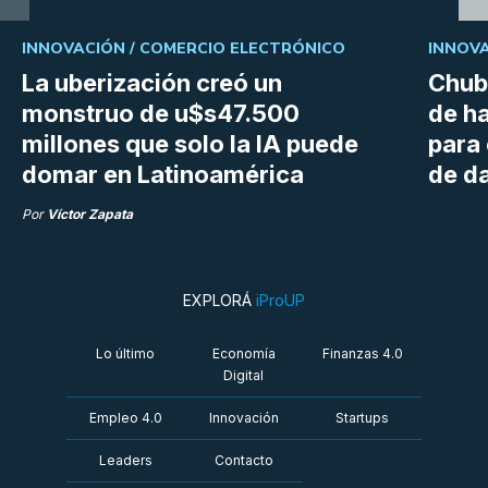
INNOVACIÓN /
COMERCIO ELECTRÓNICO
INNOVA
La uberización creó un
Chubu
monstruo de u$s47.500
de h
millones que solo la IA puede
para
domar en Latinoamérica
de da
Por
Víctor Zapata
EXPLORÁ
iProUP
Lo último
Economía
Finanzas 4.0
Digital
Empleo 4.0
Innovación
Startups
Leaders
Contacto