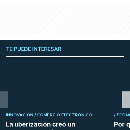
TE PUEDE INTERESAR
INNOVACIÓN /
COMERCIO ELECTRÓNICO
/
ECON
La uberización creó un
Por q