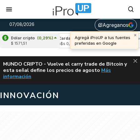
07/08/2026
Agreganos
library_add
×
Agregá iProUP a tus fuentes
Dólar cripto
(0,29%)
e
(-2,17%)
Cardano
(6,58%)
Avalanche
(
preferidas en Google
$ 1571,51
02
u$s 0,20
u$s 6,40
ALERTA
MUNDO CRIPTO - Vuelve el carry trade de Bitcoin y
esta señal define los precios de agosto
Más
VUELVE EL CAR
información
INNOVACIÓN