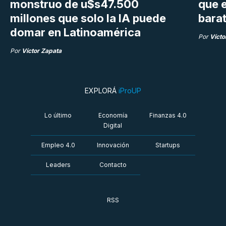
monstruo de u$s47.500
que e
millones que solo la IA puede
bara
domar en Latinoamérica
Por
Vícto
Por
Víctor Zapata
EXPLORÁ
iProUP
Lo último
Economía
Finanzas 4.0
Digital
Empleo 4.0
Innovación
Startups
Leaders
Contacto
RSS