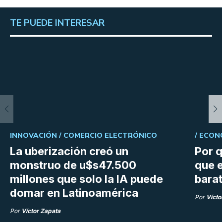
TE PUEDE INTERESAR
INNOVACIÓN /
COMERCIO ELECTRÓNICO
/
ECON
La uberización creó un
Por q
monstruo de u$s47.500
que e
millones que solo la IA puede
bara
domar en Latinoamérica
Por
Vícto
Por
Víctor Zapata