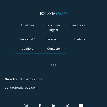
EXPLORÁ
iProUP
Lo último
Economía
Finanzas 4.0
Digital
Empleo 4.0
Innovación
Startups
Leaders
Contacto
RSS
Director:
Norberto Zocco
contacto@iproup.com