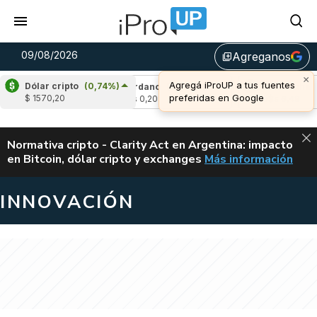
09/08/2026
Agreganos
library_add
×
Agregá iProUP a tus fuentes
Dólar cripto
(0,74%)
(1,32%)
Cardano
(-0,78%)
Avalanche
(0,
preferidas en Google
$ 1570,20
u$s 0,20
u$s 6,49
ALERTA
Normativa cripto - Clarity Act en Argentina: impacto
en Bitcoin, dólar cripto y exchanges
Más información
CLARITY ACT EN AR
INNOVACIÓN