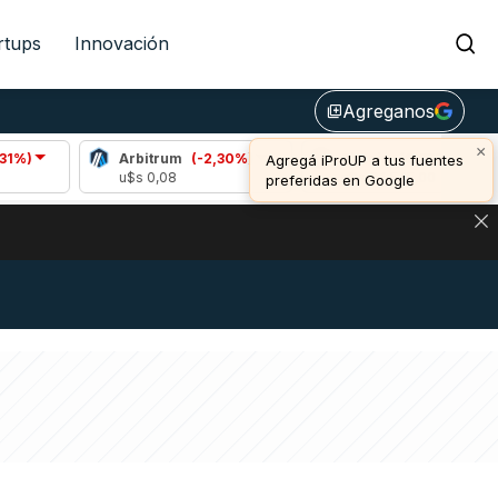
rtups
Innovación
Agreganos
library_add
×
Arbitrum
(-2,30%)
Bitcoin
(0,55%)
Agregá iProUP a tus fuentes
u$s 0,08
u$s 64.545,00
preferidas en Google
DE DE BITCOIN Y ESTA SEÑAL DEFINE LOS PRECIOS DE AG