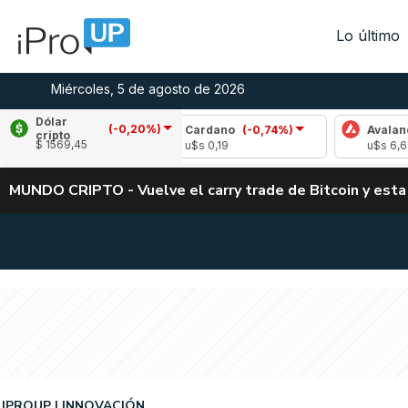
Lo último
Miércoles, 5 de agosto de 2026
Dólar
(-0,20%)
(-1,41%)
Cardano
(-0,74%)
Avalanche
(-0
cripto
$ 1569,45
u$s 0,19
u$s 6,64
MUNDO CRIPTO - Vuelve el carry trade de Bitcoin y esta
IPROUP
INNOVACIÓN