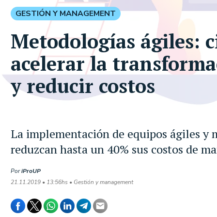
GESTIÓN Y MANAGEMENT
Metodologías ágiles: c
acelerar la transform
y reducir costos
La implementación de equipos ágiles y m
reduzcan hasta un 40% sus costos de m
Por
iProUP
21.11.2019 • 13:56hs • Gestión y management