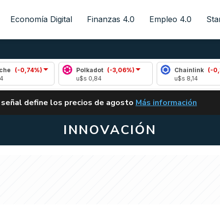
Economía Digital
Finanzas 4.0
Empleo 4.0
Sta
,74%)
Polkadot
(-3,06%)
Chainlink
(-0,31%)
u$s 0,84
u$s 8,14
ALERTA
 señal define los precios de agosto
Más información
VUELVE EL CARRY TRA
INNOVACIÓN