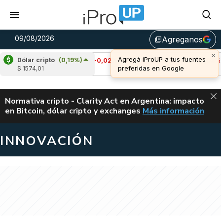
09/08/2026
Agreganos
library_add
Dólar cripto
(0,19%)
Cardano
(-0,02%)
Avalanche
(-1,08%)
$ 1574,01
u$s 0,20
u$s 6,49
ALERTA
Normativa cripto - Clarity Act en Argentina: impacto
en Bitcoin, dólar cripto y exchanges
Más información
CLARITY ACT EN AR
INNOVACIÓN