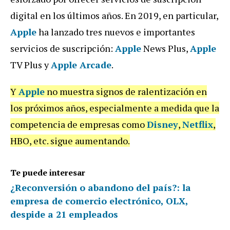
digital en los últimos años. En 2019, en particular,
Apple
ha lanzado tres nuevos e importantes
servicios de suscripción:
Apple
News Plus,
Apple
TV Plus y
Apple Arcade
.
Y
Apple
no muestra signos de ralentización en
los próximos años, especialmente a medida que la
competencia de empresas como
Disney
,
Netflix
,
HBO, etc. sigue aumentando.
Te puede interesar
¿Reconversión o abandono del país?: la
empresa de comercio electrónico, OLX,
despide a 21 empleados