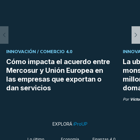
INNOVACIÓN /
COMERCIO 4.0
INNOVA
Cómo impacta el acuerdo entre
La ub
Mercosur y Unión Europea en
mons
las empresas que exportan o
millo
dan servicios
doma
Por
Vícto
EXPLORÁ
iProUP
Lo último
Economía
Finanzas 4.0