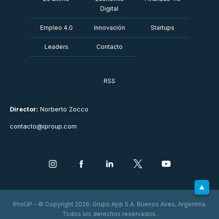
Digital
Empleo 4.0
Innovación
Startups
Leaders
Contacto
RSS
Director:
Norberto Zocco
contacto@iproup.com
iProUP - © Copyright 2026. Grupo App S.A. Buenos Aires, Argentina.
Todos los derechos reservados.