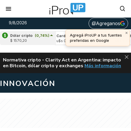
9/8/2026
Agreganos
library_add
×
Agregá iProUP a tus fuentes
Dólar cripto
(0,74%)
le
(1,32%)
Cardano
(-0,78%)
Avalanche
preferidas en Google
$ 1570,20
,04
u$s 0,20
u$s 6,49
ALERTA
Normativa cripto - Clarity Act en Argentina: impacto
en Bitcoin, dólar cripto y exchanges
Más información
CLARITY ACT EN AR
INNOVACIÓN