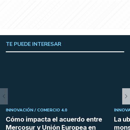
TE PUEDE INTERESAR
INNOVACIÓN /
COMERCIO 4.0
INNOVA
Cómo impacta el acuerdo entre
La ub
Mercosur y Unión Europea en
mons