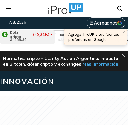
7/8/2026
Agreganos
library_add
×
Dólar
Agregá iProUP a tus fuentes
(-0,24%)
pple
(-1,04%)
Cardano
(0,47%)
Avalanch
cripto
preferidas en Google
$ 1569,36
s 1,02
u$s 0,20
u$s 6,42
ALERTA
Normativa cripto - Clarity Act en Argentina: impacto
en Bitcoin, dólar cripto y exchanges
Más información
CLARITY ACT EN AR
INNOVACIÓN