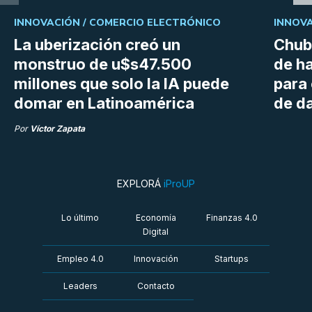
INNOVACIÓN /
COMERCIO ELECTRÓNICO
INNOVA
La uberización creó un
Chubu
monstruo de u$s47.500
de h
millones que solo la IA puede
para
domar en Latinoamérica
de da
Por
Víctor Zapata
EXPLORÁ
iProUP
Lo último
Economía
Finanzas 4.0
Digital
Empleo 4.0
Innovación
Startups
Leaders
Contacto