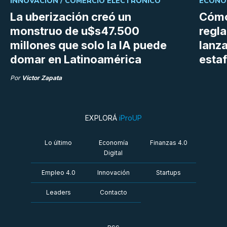
INNOVACIÓN /
COMERCIO ELECTRÓNICO
ECONOM
La uberización creó un
Cómo
monstruo de u$s47.500
regl
millones que solo la IA puede
lanza
domar en Latinoamérica
estaf
Por
Víctor Zapata
EXPLORÁ
iProUP
Lo último
Economía
Finanzas 4.0
Digital
Empleo 4.0
Innovación
Startups
Leaders
Contacto