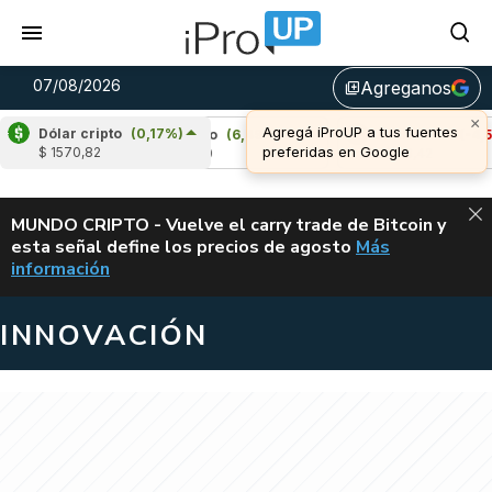
07/08/2026
Agreganos
library_add
×
Agregá iProUP a tus fuentes
Dólar cripto
(0,17%)
%)
Cardano
(6,49%)
Avalanche
(-4,52%)
preferidas en Google
$ 1570,82
u$s 0,20
u$s 6,42
ALERTA
MUNDO CRIPTO - Vuelve el carry trade de Bitcoin y
esta señal define los precios de agosto
Más
VUELVE EL CAR
información
INNOVACIÓN