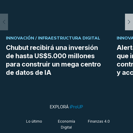
INNOVACIÓN /
INFRAESTRUCTURA DIGITAL
INNOVA
Chubut recibirá una inversión
Aler
de hasta US$5.000 millones
que i
para construir un mega centro
cont
de datos de IA
y ac
EXPLORÁ
iProUP
Lo último
Economía
Finanzas 4.0
Digital