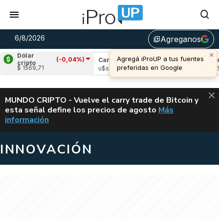
6/8/2026
Agreganos
library_add
×
Dólar
Agregá iProUP a tus fuentes
(-0,04%)
pple
(-0,96%)
Cardano
(-2,10%)
Avalanche
cripto
preferidas en Google
$ 1569,71
 1,05
u$s 0,19
u$s 6,45
ALERTA
MUNDO CRIPTO - Vuelve el carry trade de Bitcoin y
esta señal define los precios de agosto
Más
VUELVE EL CAR
información
INNOVACIÓN