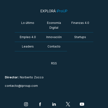
EXPLORÁ
iProUP
Lo último
Economía
Finanzas 4.0
Digital
Empleo 4.0
Innovación
Startups
Leaders
Contacto
RSS
Director:
Norberto Zocco
contacto@iproup.com