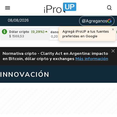
08/08/2026
Agreganos
library_add
×
Agregá iProUP a tus fuentes
Dólar cripto
(0,29%)
(1,53%)
Cardano
(-0,35%)
Avalanche
(1,
preferidas en Google
$ 1569,53
u$s 0,20
u$s 6,53
ALERTA
Normativa cripto - Clarity Act en Argentina: impacto
en Bitcoin, dólar cripto y exchanges
Más información
CLARITY ACT EN AR
INNOVACIÓN