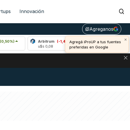
rtups
Innovación
Agreganos
library_add
×
Arbitrum
(-1,43%)
Bitcoin
(-0,11%)
Agregá iProUP a tus fuentes
u$s 0,08
u$s 64.864,00
preferidas en Google
NA: IMPACTO EN BITCOIN, DÓLAR CRIPTO Y EXCHANGES