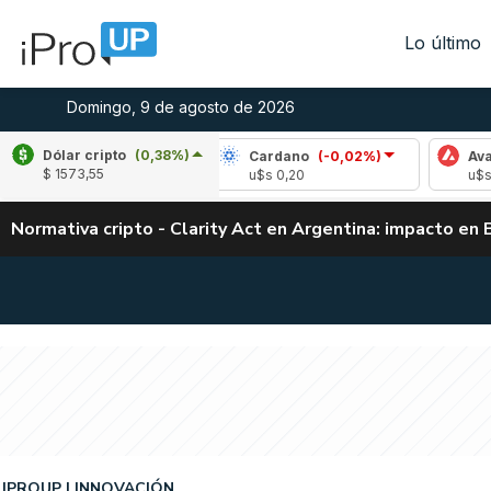
Lo último
Domingo, 9 de agosto de 2026
Dólar cripto
(0,38%)
le
(0,10%)
Cardano
(-0,02%)
Avalanche
$ 1573,55
1,04
u$s 0,20
u$s 6,48
Normativa cripto - Clarity Act en Argentina: impacto en 
IPROUP
INNOVACIÓN