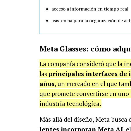
acceso a información en tiempo real
asistencia para la organización de act
Meta Glasses: cómo adqui
La compañía consideró que la in
las
principales interfaces de 
años
, un mercado en el que tam
que promete convertirse en uno 
industria tecnológica.
Más allá del diseño, Meta busca d
lentes incorporan Meta AI
, 