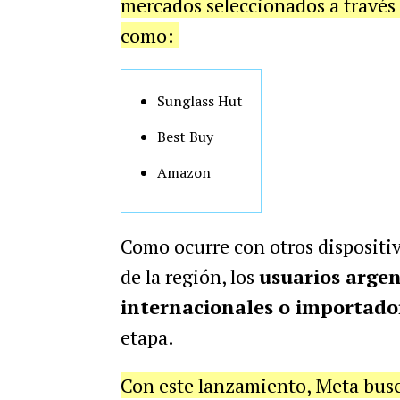
mercados seleccionados a través 
como:
Sunglass Hut
Best Buy
Amazon
Como ocurre con otros dispositi
de la región, los
usuarios argen
internacionales o importado
etapa.
Con este lanzamiento, Meta busc