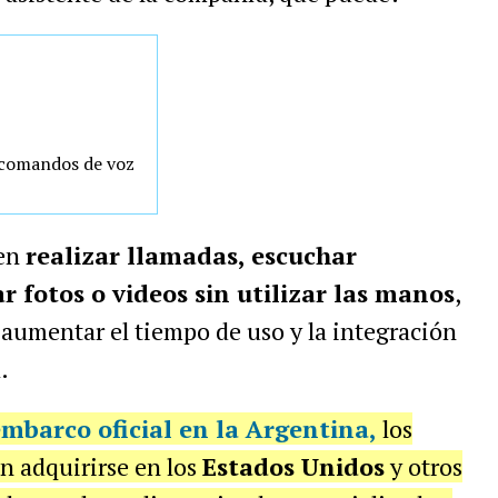
e comandos de voz
ten
realizar llamadas, escuchar
 fotos o videos sin utilizar las manos
,
 aumentar el tiempo de uso y la integración
.
mbarco oficial en la Argentina,
los
n adquirirse en los
Estados Unidos
y otros