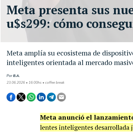
Meta presenta sus nue
u$s299: cómo consegui
Meta amplía su ecosistema de dispositi
inteligentes orientada al mercado masivo
Por
B.A.
23.06.2026 • 16:00hs • coffee break
Meta anunció el lanzamiento
lentes inteligentes desarrollada 