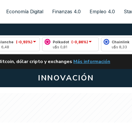
Economía Digital
Finanzas 4.0
Empleo 4.0
Sta
(-0,93%)
Polkadot
(-0,86%)
Chainlink
(0,50%)
u$s 0,81
u$s 8,33
ALERTA
Bitcoin, dólar cripto y exchanges
Más información
CLARITY ACT EN ARGENTI
INNOVACIÓN