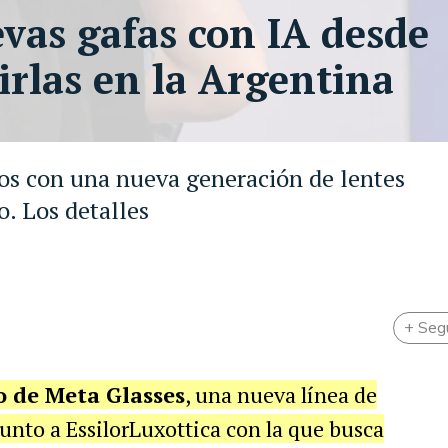
vas gafas con IA desde
rlas en la Argentina
vos con una nueva generación de lentes
. Los detalles
+ Seg
 de Meta Glasses
, una nueva línea de
junto a EssilorLuxottica con la que busca