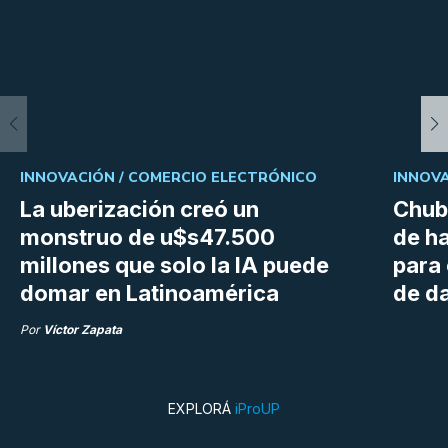
INNOVACIÓN /
COMERCIO ELECTRÓNICO
INNOVA
La uberización creó un
Chubu
monstruo de u$s47.500
de h
millones que solo la IA puede
para
domar en Latinoamérica
de da
Por
Víctor Zapata
EXPLORÁ
iProUP