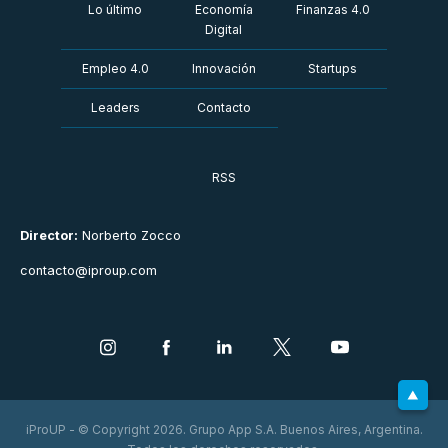
Lo último
Economía
Finanzas 4.0
Digital
Empleo 4.0
Innovación
Startups
Leaders
Contacto
RSS
Director:
Norberto Zocco
contacto@iproup.com
iProUP - © Copyright 2026. Grupo App S.A. Buenos Aires, Argentina.