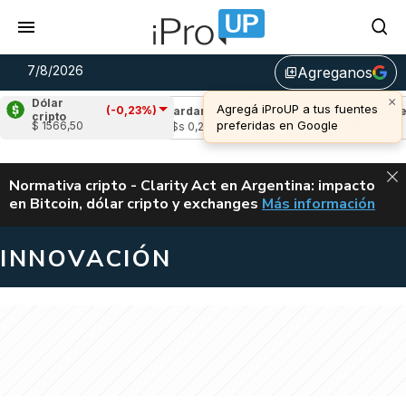
7/8/2026
Agreganos
library_add
×
Dólar
Agregá iProUP a tus fuentes
(-0,23%)
(-0,85%)
Cardano
(0,00%)
Avalanche
(-
cripto
preferidas en Google
$ 1566,50
03
u$s 0,20
u$s 6,46
ALERTA
Normativa cripto - Clarity Act en Argentina: impacto
en Bitcoin, dólar cripto y exchanges
Más información
CLARITY ACT EN AR
INNOVACIÓN